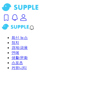
최신 뉴스
정치
경제/금융
연예
생활/문화
스포츠
커뮤니티