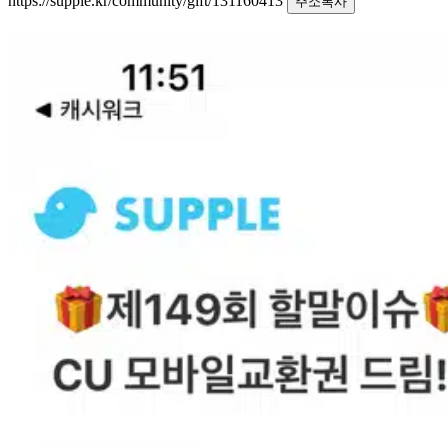
https://supple.kr/community/gift/131160413
주소복사