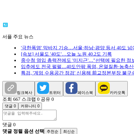
서플 주요 뉴스
'극한폭염' 막바지 기승…서울·하남·광양 등서 40도 넘
[속보] 서울도 '40도'…오늘 노원 40.2도 기록
중수청 영입 총력전에도 '미지근'…"선택에 필요한 정보
입추에도 전국 펄펄…40도안팎 폭염, 온열질환·농축산
특검, '계엄 수용공간 점검' 신용해 前교정본부장 불구
링크복사
트위터
페이스북
카카오톡
조회 667
스크랩 0
공유 0
댓글 0
커뮤니티 0
댓글
0
댓글 정렬 옵션 선택
추천순
최신순