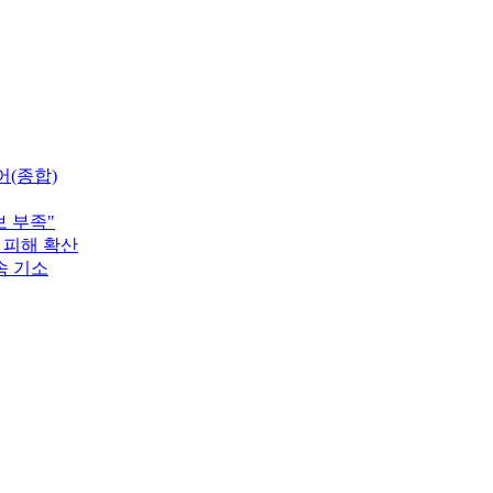
어(종합)
 부족"
 피해 확산
속 기소