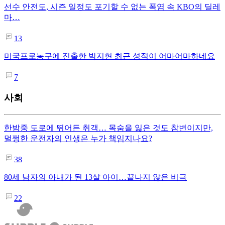
선수 안전도, 시즌 일정도 포기할 수 없는 폭염 속 KBO의 딜레
마…
13
미국프로농구에 진출한 박지현 최근 성적이 어마어마하네요
7
사회
한밤중 도로에 뛰어든 취객… 목숨을 잃은 것도 참변이지만,
멀쩡한 운전자의 인생은 누가 책임지나요?
38
80세 남자의 아내가 된 13살 아이…끝나지 않은 비극
22