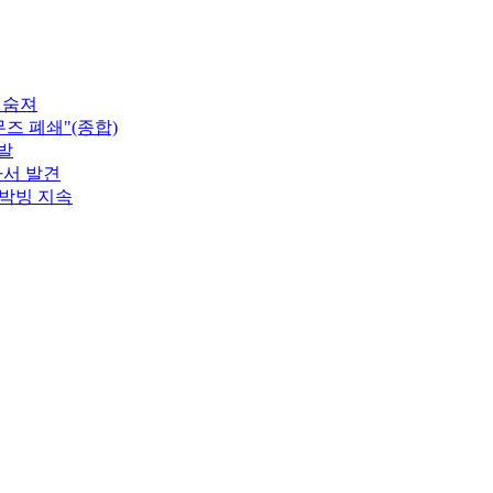
 숨져
즈 폐쇄"(종합)
발
가서 발견
 박빙 지속