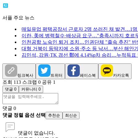
서플 주요 뉴스
매일유업 평택공장서 근로자 2명 쓰러진 채 발견…1명
이란, 美에 병력철수·배상금 요구…"충족시까지 호르무
인천공항 노숙인 퇴거 조치…인권단체 "졸속 추진" 반
대형 거북이 등딱지에 소원·주소 등 낙서…부산 해안
김민석, 강원·TK 경선 鄭에 4.14%p차 승리…누적득표
링크복사
트위터
페이스북
카카오톡
조회 113
스크랩 0
공유 1
댓글 0
커뮤니티 0
댓글
0
댓글 정렬 옵션 선택
추천순
최신순
댓글이 없습니다.