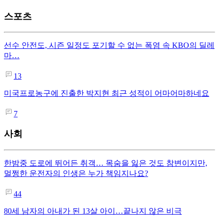
스포츠
선수 안전도, 시즌 일정도 포기할 수 없는 폭염 속 KBO의 딜레
마…
13
미국프로농구에 진출한 박지현 최근 성적이 어마어마하네요
7
사회
한밤중 도로에 뛰어든 취객… 목숨을 잃은 것도 참변이지만,
멀쩡한 운전자의 인생은 누가 책임지나요?
44
80세 남자의 아내가 된 13살 아이…끝나지 않은 비극