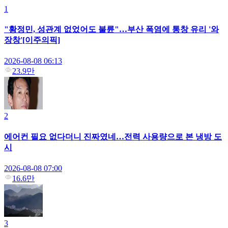
1
"황정민, 성관계 없었어도 불륜"…부산 폭염에 통창 유리 '와
장창'[이주의픽]
2026-08-08 06:13
23.9만
2
에어컨 필요 없다더니 진짜였네…전력 사용량으로 본 냉방 도
시
2026-08-08 07:00
16.6만
3