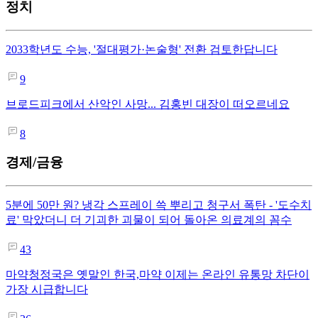
정치
2033학년도 수능, '절대평가·논술형' 전환 검토한답니다
9
브로드피크에서 산악인 사망... 김홍빈 대장이 떠오르네요
8
경제/금융
5분에 50만 원? 냉각 스프레이 쓱 뿌리고 청구서 폭탄 - '도수치
료' 막았더니 더 기괴한 괴물이 되어 돌아온 의료계의 꼼수
43
마약청정국은 옛말인 한국,마약 이제는 온라인 유통망 차단이
가장 시급합니다