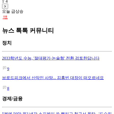
1
4
오늘 급상승
뉴스 톡톡 커뮤니티
정치
2033학년도 수능, '절대평가·논술형' 전환 검토한답니다
9
브로드피크에서 산악인 사망... 김홍빈 대장이 떠오르네요
8
경제/금융
5분에 50만 원? 냉각 스프레이 쓱 뿌리고 청구서 폭탄 - '도수치