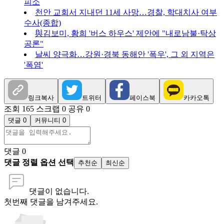
피소
천안 교회서 지내던 11세 사망…경찰, 학대치사 여부
수사(종합)
與김보미, 황희 '버스 하우스' 제안에 "내로남불·탁상
공론"
날씨 양극화…강원·경북 동해안 '폭우', 그 외 지역은
'폭염'
링크복사
트위터
페이스북
카카오톡
조회 165
스크랩 0
공유 0
댓글 0
커뮤니티 0
댓글
0
댓글 정렬 옵션 선택
추천순
최신순
댓글이 없습니다.
첫번째 댓글을 남겨주세요.