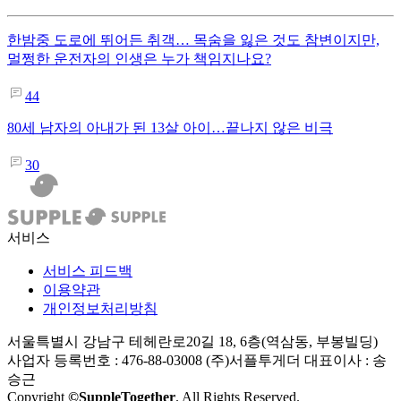
한밤중 도로에 뛰어든 취객… 목숨을 잃은 것도 참변이지만,
멀쩡한 운전자의 인생은 누가 책임지나요?
44
80세 남자의 아내가 된 13살 아이…끝나지 않은 비극
30
서비스
서비스 피드백
이용약관
개인정보처리방침
서울특별시 강남구 테헤란로20길 18, 6층(역삼동, 부봉빌딩)
사업자 등록번호 : 476-88-03008
(주)서플투게더 대표이사 : 송
승근
Copyright
©SuppleTogether
. All Rights Reserved.