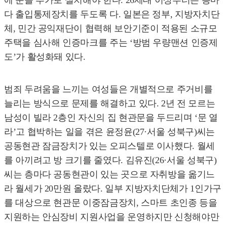
에 문을 추가로 설치해야 한다. 26세대 이상부터는 층마
다 출입통제장치를 두도록 다. 일본은 정부, 지방자치단
체, 민간 공익재단이 협력해 보안기준이 적용된 소규모
주택을 심사해 인증마크를 주는 ‘방범 우량맨션 인증제
도’가 활성화돼 있다.
범죄 두려움을 느끼는 여성들은 개별적으로 주거비를
늘리는 방식으로 문제를 해결하고 있다. 2년 전 모르는
남성이 빌라 2층인 자신의 집 현관문을 두드리며 ‘문 열
라’고 협박하는 일을 겪은 윤정윤(27·서울 성북구)씨는
공동현관 잠금장치가 있는 오피스텔로 이사했다. 월세
를 아끼려고 방 크기를 줄였다. 김유진(26·서울 성북구)
씨는 층마다 공동현관이 있는 곳으로 자취방을 옮기느
라 월세가 20만원 올랐다. 일부 지방자치단체가 1인가구
를 대상으로 현관문 이중잠금장치, 스마트 초인종 등을
지원하는 안심장비 지원사업을 운영하지만 신청해야만