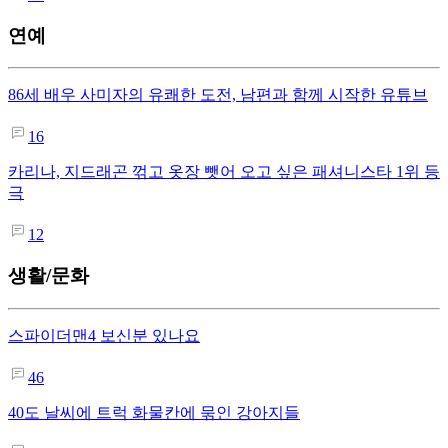
연예
86세 배우 사미자의 유쾌한 도전, 남편과 함께 시작한 유튜브
16
카리나, 지드래곤 꺾고 옷장 뺏어 오고 싶은 패셔니스타 1위 등
극
12
생활/문화
스파이더맨4 보신분 있나요
46
40도 날씨에 트럭 화물칸에 묶인 강아지들