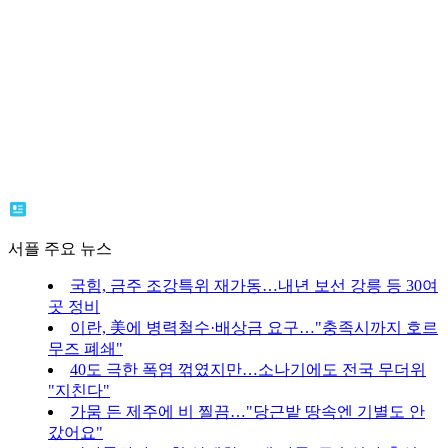
서플 주요 뉴스
국힘, 금주 조강특위 재가동…내년 보선 강릉 등 30여
곳 정비
이란, 美에 병력철수·배상금 요구…"충족시까지 호르
무즈 폐쇄"
40도 극한 폭염 꺾였지만…소나기에도 전국 무더위
"지친다"
가뭄 든 제주에 비 찔끔…"당근밭 땅속엔 기별도 안
갔어요"