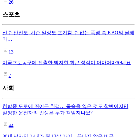
26
스포츠
선수 안전도, 시즌 일정도 포기할 수 없는 폭염 속 KBO의 딜레
마…
13
미국프로농구에 진출한 박지현 최근 성적이 어마어마하네요
7
사회
한밤중 도로에 뛰어든 취객… 목숨을 잃은 것도 참변이지만,
멀쩡한 운전자의 인생은 누가 책임지나요?
44
80세 남자의 아내가 된 13살 아이…끝나지 않은 비극