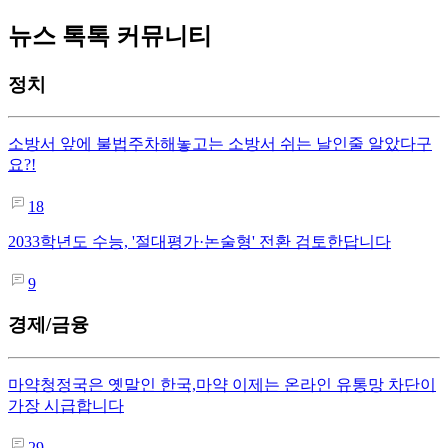
뉴스 톡톡 커뮤니티
정치
소방서 앞에 불법주차해놓고는 소방서 쉬는 날인줄 알았다구
요?!
18
2033학년도 수능, '절대평가·논술형' 전환 검토한답니다
9
경제/금융
마약청정국은 옛말인 한국,마약 이제는 온라인 유통망 차단이
가장 시급합니다
29