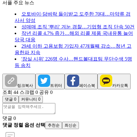
서플 주요 뉴스
오토바이·담벼락 들이받고 도주한 70대…마약류 검
사서 양성
성매매 조직 '뿌리' 겨눈 경찰…기업형 조직 단속 50건
작년 리콜 4.7% 증가…해외 리콜 제품 국내유통 늘어
당국 대응
29세 이하 고용보험 가입자 47개월째 감소…청년 고
용한파 지속
'잠실 시위' 226명 수사…핸드볼대표팀 무단수색 5명
등 송치
링크복사
트위터
페이스북
카카오톡
조회 44
스크랩 0
공유 0
댓글 0
커뮤니티 0
댓글
0
댓글 정렬 옵션 선택
추천순
최신순