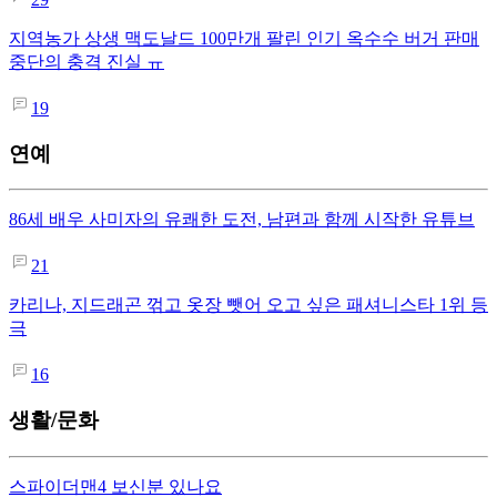
지역농가 상생 맥도날드 100만개 팔린 인기 옥수수 버거 판매
중단의 충격 진실 ㅠ
19
연예
86세 배우 사미자의 유쾌한 도전, 남편과 함께 시작한 유튜브
21
카리나, 지드래곤 꺾고 옷장 뺏어 오고 싶은 패셔니스타 1위 등
극
16
생활/문화
스파이더맨4 보신분 있나요