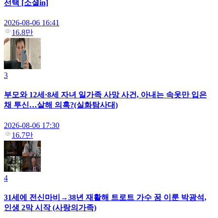
선택 [소셜in]
2026-08-06 16:41
16.8만
3
부모와 12세·8세 자녀 일가족 사망 사건, 아내는 속옷만 입은
채 투신…살해 의혹?(실화탐사대)
2026-08-06 17:30
16.7만
4
31세에 전신마비→38년 재활해 트로트 가수 꿈 이룬 박광석,
인생 2막 시작 (사랑의가족)