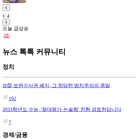
1
4
오늘 급상승
뉴스 톡톡 커뮤니티
정치
⚖️😡 보완수사권 폐지, 그 참담한 법치주의의 종말
192
2033학년도 수능, '절대평가·논술형' 전환 검토한답니다
7
경제/금융