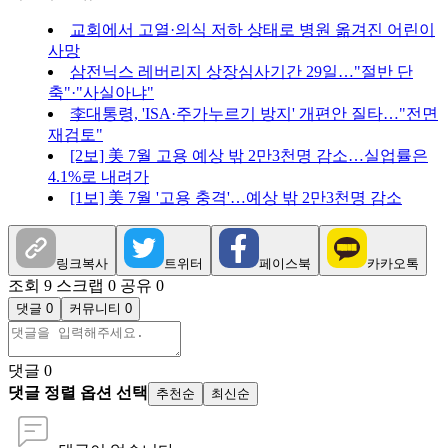
교회에서 고열·의식 저하 상태로 병원 옮겨진 어린이
사망
삼전닉스 레버리지 상장심사기간 29일…"절반 단
축"·"사실아냐"
李대통령, 'ISA·주가누르기 방지' 개편안 질타…"전면
재검토"
[2보] 美 7월 고용 예상 밖 2만3천명 감소…실업률은
4.1%로 내려가
[1보] 美 7월 '고용 충격'…예상 밖 2만3천명 감소
링크복사
트위터
페이스북
카카오톡
조회 9
스크랩 0
공유 0
댓글 0
커뮤니티 0
댓글
0
댓글 정렬 옵션 선택
추천순
최신순