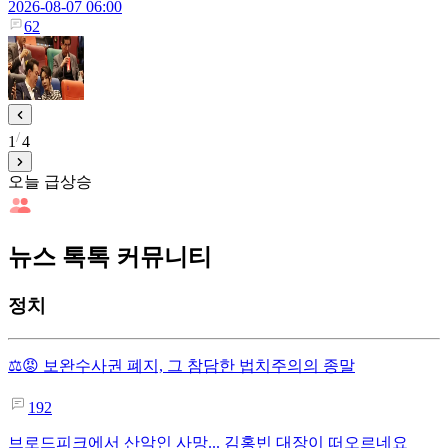
2026-08-07 06:00
62
1
4
오늘 급상승
뉴스 톡톡 커뮤니티
정치
⚖️😡 보완수사권 폐지, 그 참담한 법치주의의 종말
192
브로드피크에서 산악인 사망... 김홍빈 대장이 떠오르네요