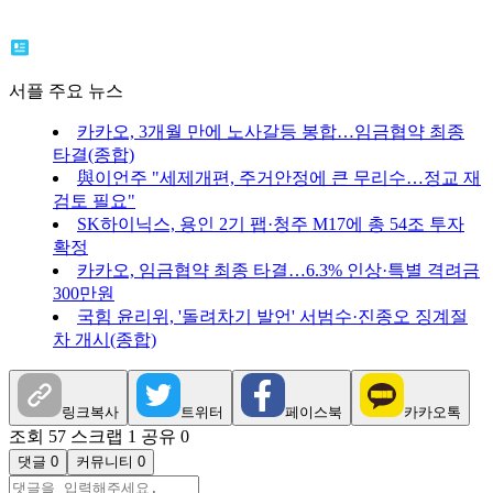
서플 주요 뉴스
카카오, 3개월 만에 노사갈등 봉합…임금협약 최종
타결(종합)
與이언주 "세제개편, 주거안정에 큰 무리수…정교 재
검토 필요"
SK하이닉스, 용인 2기 팹·청주 M17에 총 54조 투자
확정
카카오, 임금협약 최종 타결…6.3% 인상·특별 격려금
300만원
국힘 윤리위, '돌려차기 발언' 서범수·진종오 징계절
차 개시(종합)
링크복사
트위터
페이스북
카카오톡
조회 57
스크랩 1
공유 0
댓글 0
커뮤니티 0