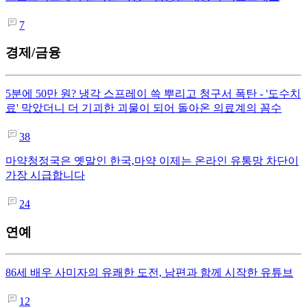
7
경제/금융
5분에 50만 원? 냉각 스프레이 쓱 뿌리고 청구서 폭탄 - '도수치
료' 막았더니 더 기괴한 괴물이 되어 돌아온 의료계의 꼼수
38
마약청정국은 옛말인 한국,마약 이제는 온라인 유통망 차단이
가장 시급합니다
24
연예
86세 배우 사미자의 유쾌한 도전, 남편과 함께 시작한 유튜브
12