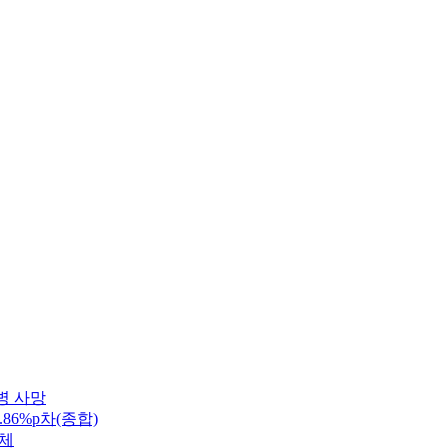
병 사망
86%p차(종합)
정체