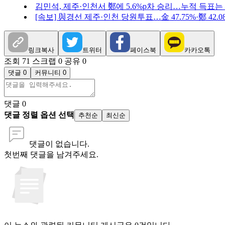
김민석, 제주·인천서 鄭에 5.6%p차 승리…누적 득표는
[속보] 與경선 제주·인천 당원투표…金 47.75%·鄭 42.08%
링크복사
트위터
페이스북
카카오톡
조회 71
스크랩 0
공유 0
댓글 0
커뮤니티 0
댓글
0
댓글 정렬 옵션 선택
추천순
최신순
댓글이 없습니다.
첫번째 댓글을 남겨주세요.