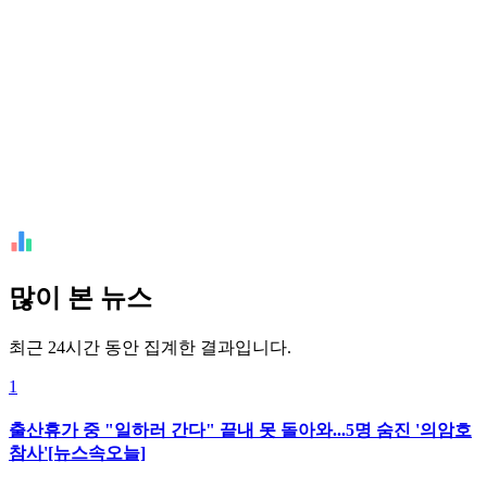
많이 본 뉴스
최근 24시간 동안 집계한 결과입니다.
1
출산휴가 중 "일하러 간다" 끝내 못 돌아와...5명 숨진 '의암호
참사'[뉴스속오늘]