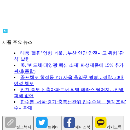
서플 주요 뉴스
태풍 '돌핀' 영향 너울…부산 연안 안전사고 위험 '관
심' 발령
美, '반도체·태양광 핵심 소재' 파생제품에 15% 추가
관세(종합)
골프채로 합정동 YG 사옥 출입문 쾅쾅…경찰, 20대
여성 체포
인천 송도 신축아파트서 외벽 테라스 떨어져…인명
피해 없어
합수본, 서울·경기·충북선관위 압수수색…'통계조작'
수사확대
링크복사
트위터
페이스북
카카오톡