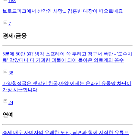
188
브로드피크에서 산악인 사망... 김홍빈 대장이 떠오르네요
7
경제/금융
5분에 50만 원? 냉각 스프레이 쓱 뿌리고 청구서 폭탄 - '도수치
료' 막았더니 더 기괴한 괴물이 되어 돌아온 의료계의 꼼수
38
마약청정국은 옛말인 한국,마약 이제는 온라인 유통망 차단이
가장 시급합니다
24
연예
86세 배우 사미자의 유쾌한 도전, 남편과 함께 시작한 유튜브