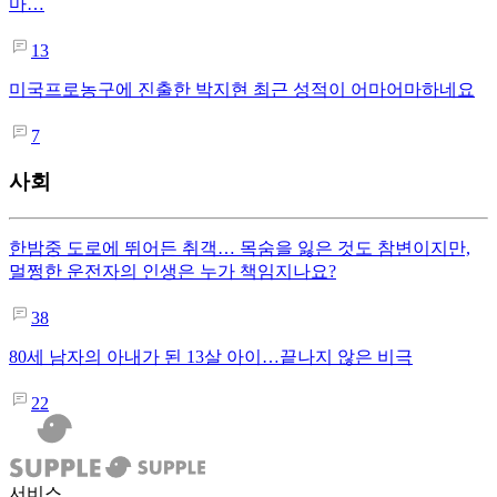
마…
13
미국프로농구에 진출한 박지현 최근 성적이 어마어마하네요
7
사회
한밤중 도로에 뛰어든 취객… 목숨을 잃은 것도 참변이지만,
멀쩡한 운전자의 인생은 누가 책임지나요?
38
80세 남자의 아내가 된 13살 아이…끝나지 않은 비극
22
서비스