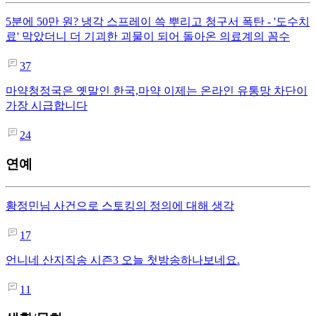
5분에 50만 원? 냉각 스프레이 쓱 뿌리고 청구서 폭탄 - '도수치
료' 막았더니 더 기괴한 괴물이 되어 돌아온 의료계의 꼼수
37
마약청정국은 옛말인 한국,마약 이제는 온라인 유통망 차단이
가장 시급합니다
24
연예
황정민님 사건으로 스토킹의 정의에 대해 생각
17
언니네 산지직송 시즌3 오늘 첫방송하나보네요.
11