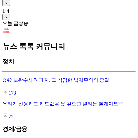
1
4
오늘 급상승
뉴스 톡톡 커뮤니티
정치
⚖️😡 보완수사권 폐지, 그 참담한 법치주의의 종말
178
우리가 신용카드 카드값을 못 갚으면 열리는 헬게이트??
22
경제/금융