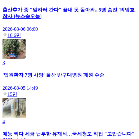
출산휴가 중 "일하러 간다" 끝내 못 돌아와...5명 숨진 '의암호
참사'[뉴스속오늘]
2026-08-06 06:00
16.6만
3
'입원환자 7명 사망' 울산 반구대병원 폐원 수순
2026-08-05 14:49
15만
4
예능 찍다 세금 납부한 유재석…국세청도 직접 "고맙습니다"