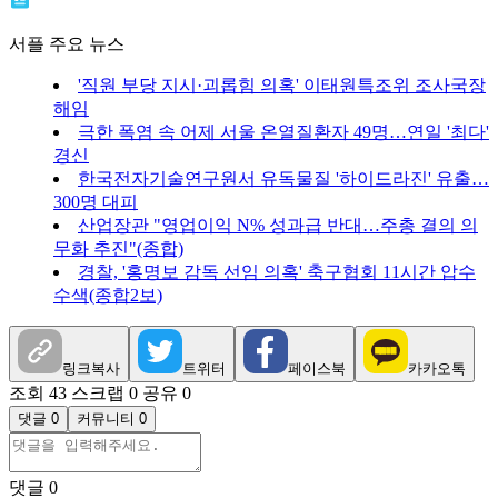
서플 주요 뉴스
'직원 부당 지시·괴롭힘 의혹' 이태원특조위 조사국장
해임
극한 폭염 속 어제 서울 온열질환자 49명…연일 '최다'
경신
한국전자기술연구원서 유독물질 '하이드라진' 유출…
300명 대피
산업장관 "영업이익 N% 성과급 반대…주총 결의 의
무화 추진"(종합)
경찰, '홍명보 감독 선임 의혹' 축구협회 11시간 압수
수색(종합2보)
링크복사
트위터
페이스북
카카오톡
조회 43
스크랩 0
공유 0
댓글 0
커뮤니티 0
댓글
0