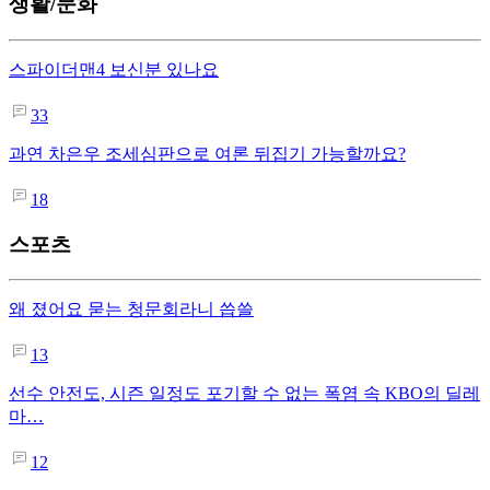
생활/문화
스파이더맨4 보신분 있나요
33
과연 차은우 조세심판으로 여론 뒤집기 가능할까요?
18
스포츠
왜 졌어요 묻는 청문회라니 씁쓸
13
선수 안전도, 시즌 일정도 포기할 수 없는 폭염 속 KBO의 딜레
마…
12