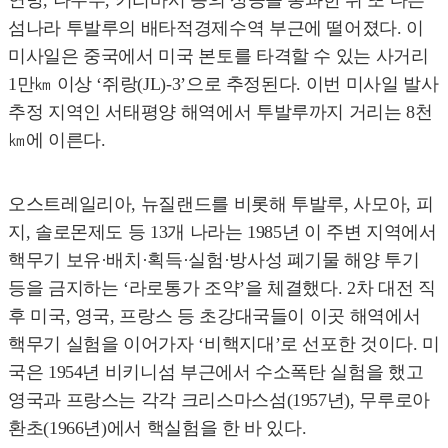
연방, 나우루, 키리바시 등의 상공을 통과한 뒤 또 다른
섬나라 투발루의 배타적경제수역 부근에 떨어졌다. 이
미사일은 중국에서 미국 본토를 타격할 수 있는 사거리
1만㎞ 이상 ‘쥐랑(JL)-3’으로 추정된다. 이번 미사일 발사
추정 지역인 서태평양 해역에서 투발루까지 거리는 8천
㎞에 이른다.
오스트레일리아, 뉴질랜드를 비롯해 투발루, 사모아, 피
지, 솔로몬제도 등 13개 나라는 1985년 이 주변 지역에서
핵무기 보유·배치·획득·실험·방사성 폐기물 해양 투기
등을 금지하는 ‘라로통가 조약’을 체결했다. 2차 대전 직
후 미국, 영국, 프랑스 등 초강대국들이 이곳 해역에서
핵무기 실험을 이어가자 ‘비핵지대’로 선포한 것이다. 미
국은 1954년 비키니섬 부근에서 수소폭탄 실험을 했고
영국과 프랑스는 각각 크리스마스섬(1957년), 무루로아
환초(1966년)에서 핵실험을 한 바 있다.