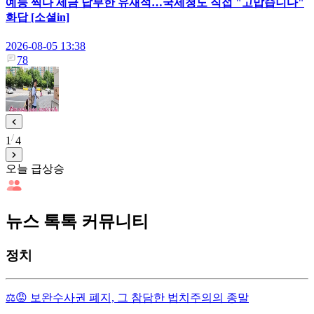
예능 찍다 세금 납부한 유재석…국세청도 직접 "고맙습니다"
화답 [소셜in]
2026-08-05 13:38
78
1
4
오늘 급상승
뉴스 톡톡 커뮤니티
정치
⚖️😡 보완수사권 폐지, 그 참담한 법치주의의 종말