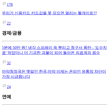
178
우리가 신용카드 카드값을 못 갚으면 열리는 헬게이트??
22
경제/금융
5분에 50만 원? 냉각 스프레이 쓱 뿌리고 청구서 폭탄 - '도수치
료' 막았더니 더 기괴한 괴물이 되어 돌아온 의료계의 꼼수
32
마약청정국은 옛말인 한국,마약 이제는 온라인 유통망 차단이
가장 시급합니다
24
연예