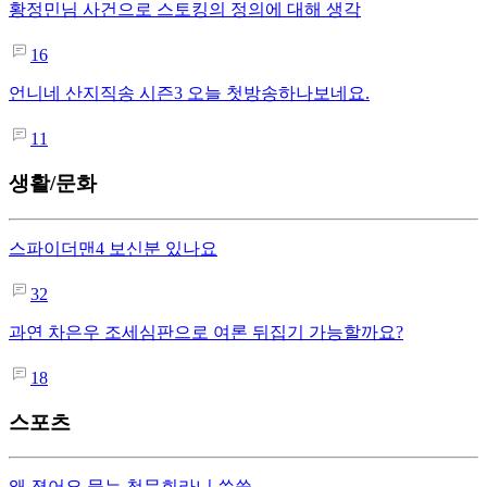
황정민님 사건으로 스토킹의 정의에 대해 생각
16
언니네 산지직송 시즌3 오늘 첫방송하나보네요.
11
생활/문화
스파이더맨4 보신분 있나요
32
과연 차은우 조세심판으로 여론 뒤집기 가능할까요?
18
스포츠
왜 졌어요 묻는 청문회라니 씁쓸