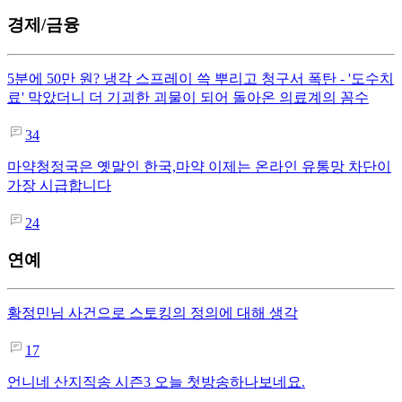
경제/금융
5분에 50만 원? 냉각 스프레이 쓱 뿌리고 청구서 폭탄 - '도수치
료' 막았더니 더 기괴한 괴물이 되어 돌아온 의료계의 꼼수
34
마약청정국은 옛말인 한국,마약 이제는 온라인 유통망 차단이
가장 시급합니다
24
연예
황정민님 사건으로 스토킹의 정의에 대해 생각
17
언니네 산지직송 시즌3 오늘 첫방송하나보네요.