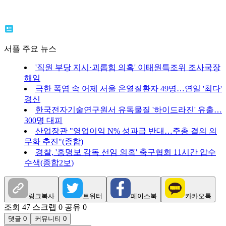
서플 주요 뉴스
'직원 부당 지시·괴롭힘 의혹' 이태원특조위 조사국장
해임
극한 폭염 속 어제 서울 온열질환자 49명…연일 '최다'
경신
한국전자기술연구원서 유독물질 '하이드라진' 유출…
300명 대피
산업장관 "영업이익 N% 성과급 반대…주총 결의 의
무화 추진"(종합)
경찰, '홍명보 감독 선임 의혹' 축구협회 11시간 압수
수색(종합2보)
링크복사
트위터
페이스북
카카오톡
조회 47
스크랩 0
공유 0
댓글 0
커뮤니티 0