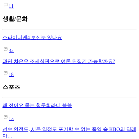
11
생활/문화
스파이더맨4 보신분 있나요
32
과연 차은우 조세심판으로 여론 뒤집기 가능할까요?
18
스포츠
왜 졌어요 묻는 청문회라니 씁쓸
13
선수 안전도, 시즌 일정도 포기할 수 없는 폭염 속 KBO의 딜레
마…