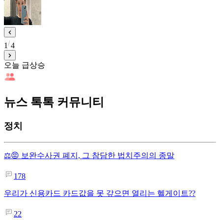
1
4
오늘 급상승
뉴스 톡톡 커뮤니티
정치
⚖️😡 보완수사권 폐지, 그 참담한 법치주의의 종말
178
우리가 신용카드 카드값을 못 갚으면 열리는 헬게이트??
22