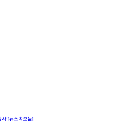
 참사'[뉴스속오늘]