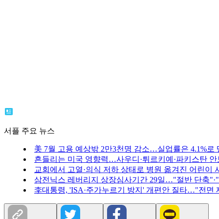
서플 주요 뉴스
美 7월 고용 예상밖 2만3천명 감소…실업률은 4.1%로
흔들리는 미국 영향력…사우디·튀르키예·파키스탄 안
교회에서 고열·의식 저하 상태로 병원 옮겨진 어린이 
삼전닉스 레버리지 상장심사기간 29일…"절반 단축"·
李대통령, 'ISA·주가누르기 방지' 개편안 질타…"전면