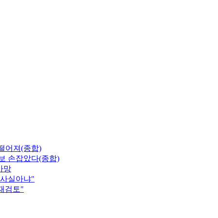
 떨어져(종합)
보 손잡았다(종합)
사망
"사실아냐"
 재검토"