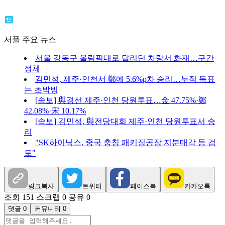
서플 주요 뉴스
서울 강동구 올림픽대로 달리던 차량서 화재…구간
정체
김민석, 제주·인천서 鄭에 5.6%p차 승리…누적 득표
는 초박빙
[속보] 與경선 제주·인천 당원투표…金 47.75%·鄭
42.08%·宋 10.17%
[속보] 김민석, 與전당대회 제주·인천 당원투표서 승
리
"SK하이닉스, 중국 충칭 패키징공장 지분매각 등 검
토"
링크복사
트위터
페이스북
카카오톡
조회 151
스크랩 0
공유 0
댓글 0
커뮤니티 0