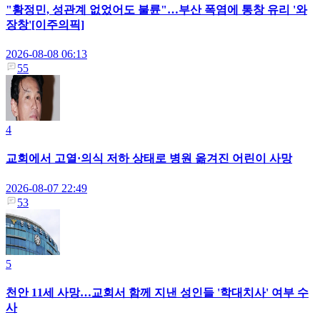
"황정민, 성관계 없었어도 불륜"…부산 폭염에 통창 유리 '와
장창'[이주의픽]
2026-08-08 06:13
55
4
교회에서 고열·의식 저하 상태로 병원 옮겨진 어린이 사망
2026-08-07 22:49
53
5
천안 11세 사망…교회서 함께 지낸 성인들 '학대치사' 여부 수
사