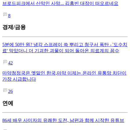
브로드피크에서 산악인 사망... 김홍빈 대장이 떠오르네요
8
경제/금융
5분에 50만 원? 냉각 스프레이 쓱 뿌리고 청구서 폭탄 - '도수치
료' 막았더니 더 기괴한 괴물이 되어 돌아온 의료계의 꼼수
42
마약청정국은 옛말인 한국,마약 이제는 온라인 유통망 차단이
가장 시급합니다
26
연예
86세 배우 사미자의 유쾌한 도전, 남편과 함께 시작한 유튜브