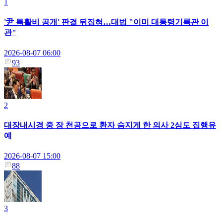
1
'尹 특활비 공개' 판결 뒤집혀…대법 "이미 대통령기록관 이
관"
2026-08-07 06:00
93
2
대장내시경 중 장 천공으로 환자 숨지게 한 의사 2심도 집행유
예
2026-08-07 15:00
88
3