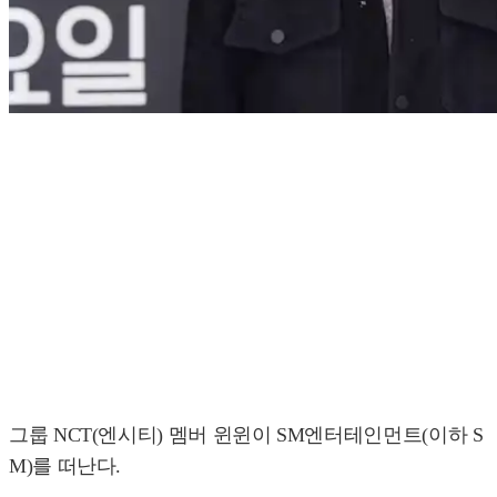
그룹 NCT(엔시티) 멤버 윈윈이 SM엔터테인먼트(이하 S
M)를 떠난다.