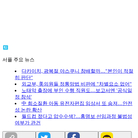
서플 주요 뉴스
다카이치, 광복절 야스쿠니 참배할까…"본인이 적절
히 판단"
외교부, 美의원들 정통망법 비판에 "차별요소 없어"
노태악 출장에 부인 수행 직원도…보고서엔 '공식일
정 참석'
中 희소질환 아동 유전자편집 임상서 또 숨져…안전
성 논란 확산
월드컵 졌다고 압수수색?…홍명보 선임과정 불법성
여부가 관건