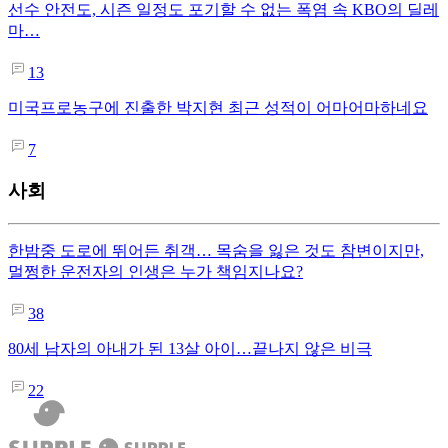
선수 안전도, 시즌 일정도 포기할 수 없는 폭염 속 KBO의 딜레
마…
13
미국프로농구에 진출한 박지현 최근 성적이 어마어마하네요
7
사회
한밤중 도로에 뛰어든 취객… 목숨을 잃은 것도 참변이지만,
멀쩡한 운전자의 인생은 누가 책임지나요?
38
80세 남자의 아내가 된 13살 아이…끝나지 않은 비극
22