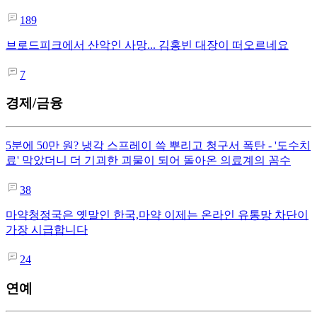
189
브로드피크에서 산악인 사망... 김홍빈 대장이 떠오르네요
7
경제/금융
5분에 50만 원? 냉각 스프레이 쓱 뿌리고 청구서 폭탄 - '도수치
료' 막았더니 더 기괴한 괴물이 되어 돌아온 의료계의 꼼수
38
마약청정국은 옛말인 한국,마약 이제는 온라인 유통망 차단이
가장 시급합니다
24
연예