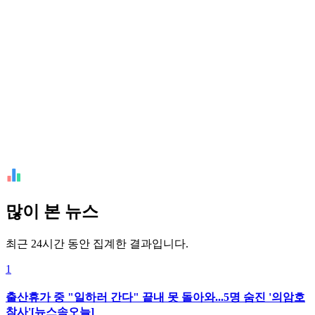
많이 본 뉴스
최근 24시간 동안 집계한 결과입니다.
1
출산휴가 중 "일하러 간다" 끝내 못 돌아와...5명 숨진 '의암호
참사'[뉴스속오늘]