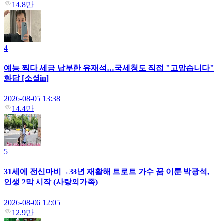
14.8만
4
예능 찍다 세금 납부한 유재석…국세청도 직접 "고맙습니다"
화답 [소셜in]
2026-08-05 13:38
14.4만
5
31세에 전신마비→38년 재활해 트로트 가수 꿈 이룬 박광석,
인생 2막 시작 (사랑의가족)
2026-08-06 12:05
12.9만