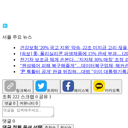
서플 주요 뉴스
건강보험 '20% 국고 지원' 약속, 22조 미지급 고리 끊을
[속보] 美, 폴리실리콘 파생제품에 15% 관세 부과…12
전기차 보조금 체계 손본다…'지자체 30% 매칭' 조정 
"랜섬웨어 피해 복구해줄게"…데이터복구업체, 해커손
'尹 특활비 공개' 판결 뒤집혀…대법 "이미 대통령기록
링크복사
트위터
페이스북
카카오톡
조회 222
스크랩 0
공유 1
댓글 0
커뮤니티 0
댓글
0
댓글 정렬 옵션 선택
추천순
최신순