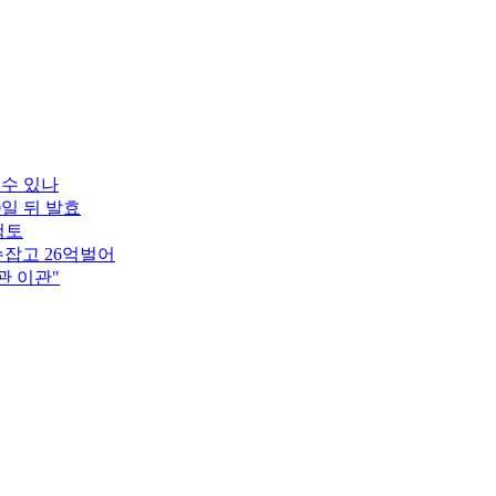
 수 있나
0일 뒤 발효
검토
잡고 26억벌어
관 이관"