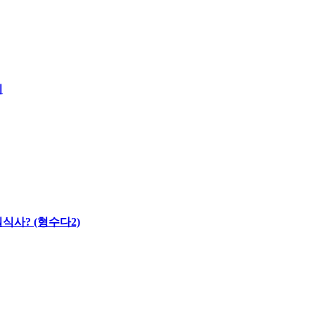
시
식사? (형수다2)