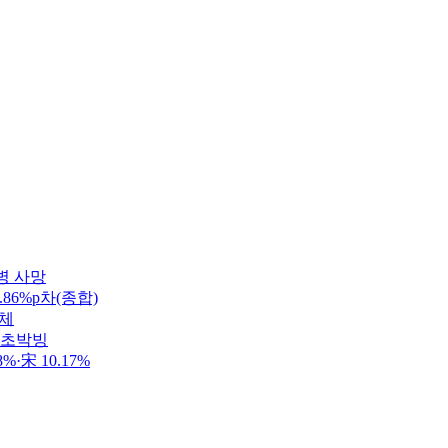
병 사망
86%p차(종합)
정체
 초박빙
·宋 10.17%