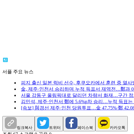
서플 주요 뉴스
피지 출신 일본 럭비 선수, 후쿠오카에서 훈련 중 열사
金, 제주·인천서 승리하며 누적 득표서 재역전…鄭과 0.
서울 강동구 올림픽대로 달리던 차량서 화재…구간 
김민석, 제주·인천서 鄭에 5.6%p차 승리…누적 득표는
[속보] 與경선 제주·인천 당원투표…金 47.75%·鄭 42.08%
링크복사
트위터
페이스북
카카오톡