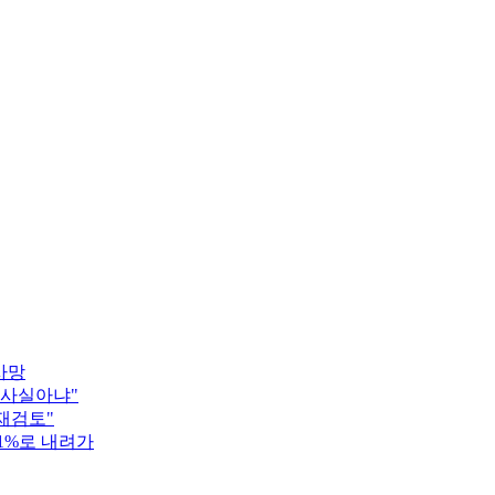
사망
"사실아냐"
 재검토"
.1%로 내려가