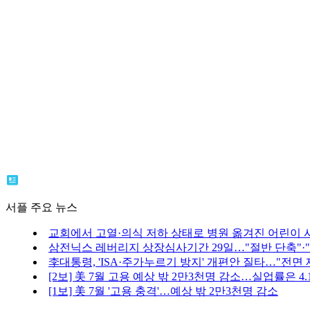
서플 주요 뉴스
교회에서 고열·의식 저하 상태로 병원 옮겨진 어린이 
삼전닉스 레버리지 상장심사기간 29일…"절반 단축"·
李대통령, 'ISA·주가누르기 방지' 개편안 질타…"전면
[2보] 美 7월 고용 예상 밖 2만3천명 감소…실업률은 4
[1보] 美 7월 '고용 충격'…예상 밖 2만3천명 감소