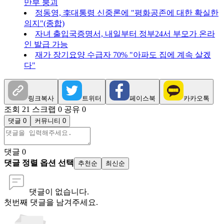
만부 붕괴
정동영, 李대통령 신중론에 "평화공존에 대한 확실한
의지"(종합)
자녀 출입국증명서, 내일부터 정부24서 부모가 온라
인 발급 가능
재가 장기요양 수급자 70% "아파도 집에 계속 살겠
다"
링크복사
트위터
페이스북
카카오톡
조회 21
스크랩 0
공유 0
댓글 0
커뮤니티 0
댓글
0
댓글 정렬 옵션 선택
추천순
최신순
댓글이 없습니다.
첫번째 댓글을 남겨주세요.