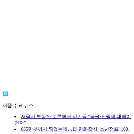
서플 주요 뉴스
서울시 부동산 토론회서 시민들 "공급·전월세 대책이
먼저"
635만부까지 찍었는데…日 만화잡지 '소년점프' 100