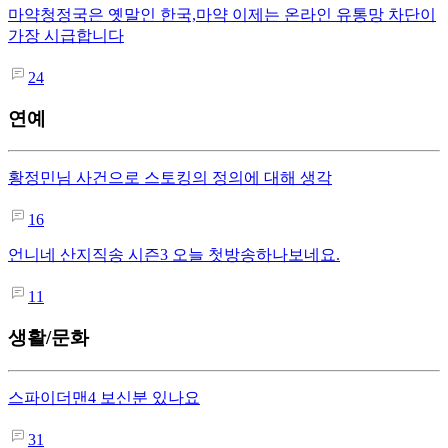
마약청정국은 옛말인 한국,마약 이제는 온라인 유통망 차단이
가장 시급합니다
24
연예
황정민님 사건으로 스토킹의 정의에 대해 생각
16
언니네 산지직송 시즌3 오늘 첫방송하나보네요.
11
생활/문화
스파이더맨4 보신분 있나요
31