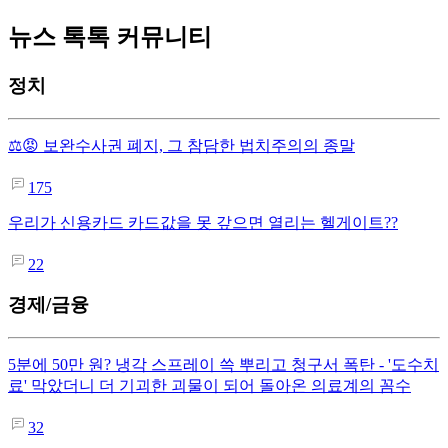
뉴스 톡톡 커뮤니티
정치
⚖️😡 보완수사권 폐지, 그 참담한 법치주의의 종말
175
우리가 신용카드 카드값을 못 갚으면 열리는 헬게이트??
22
경제/금융
5분에 50만 원? 냉각 스프레이 쓱 뿌리고 청구서 폭탄 - '도수치
료' 막았더니 더 기괴한 괴물이 되어 돌아온 의료계의 꼼수
32