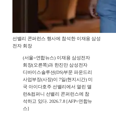
선밸리 콘퍼런스 행사에 참석한 이재용 삼성
전자 회장
(서울=연합뉴스) 이재용 삼성전자
회장(오른쪽)과 한진만 삼성전자
디바이스솔루션(DS)부문 파운드리
사업부장(사장)이 7일(현지시간) 미
국 아이다호주 선밸리에서 열린 앨
런&컴퍼니 선밸리 콘퍼런스에 참
석하고 있다. 2026.7.8 [AFP=연합뉴
스]