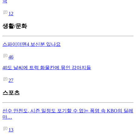
극
12
생활/문화
스파이더맨4 보신분 있나요
46
40도 날씨에 트럭 화물칸에 묶인 강아지들
27
스포츠
선수 안전도, 시즌 일정도 포기할 수 없는 폭염 속 KBO의 딜레
마…
13