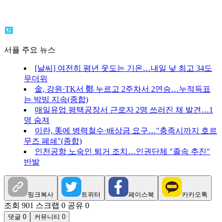
서플 주요 뉴스
[날씨] 여전히 평년 웃도는 기온…내일 낮 최고 34도
무더위
金, 강원·TK서 鄭 누르고 2주차서 2연승…누적득표
는 박빙 지속(종합)
매일유업 평택공장서 근로자 2명 쓰러진 채 발견…1
명 숨져
이란, 美에 병력철수·배상금 요구…"충족시까지 호르
무즈 폐쇄"(종합)
인천공항 노숙인 퇴거 조치…인권단체 "졸속 추진"
반발
링크복사
트위터
페이스북
카카오톡
조회 901
스크랩 0
공유 0
댓글 0
커뮤니티 0