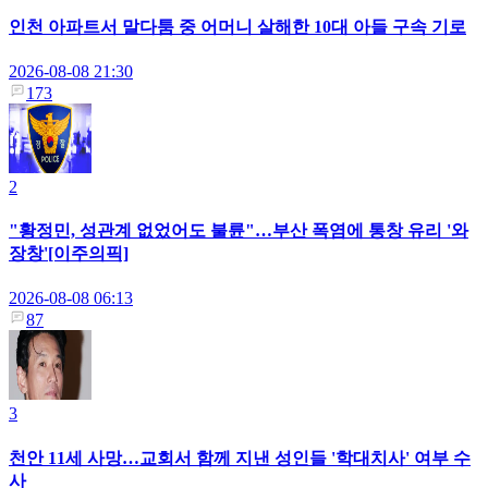
인천 아파트서 말다툼 중 어머니 살해한 10대 아들 구속 기로
2026-08-08 21:30
173
2
"황정민, 성관계 없었어도 불륜"…부산 폭염에 통창 유리 '와
장창'[이주의픽]
2026-08-08 06:13
87
3
천안 11세 사망…교회서 함께 지낸 성인들 '학대치사' 여부 수
사