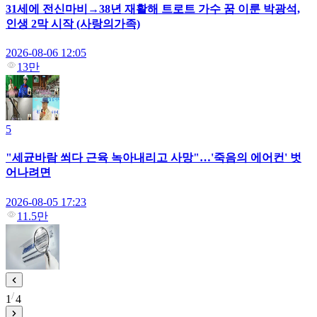
31세에 전신마비→38년 재활해 트로트 가수 꿈 이룬 박광석,
인생 2막 시작 (사랑의가족)
2026-08-06 12:05
13만
5
"세균바람 쐬다 근육 녹아내리고 사망"…'죽음의 에어컨' 벗
어나려면
2026-08-05 17:23
11.5만
1
4