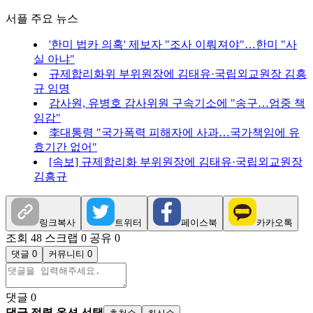
서플 주요 뉴스
'한미 법카 의혹' 제보자 "조사 이뤄져야"…한미 "사
실 아냐"
규제합리화위 부위원장에 김태유·국립외교원장 김흥
규 임명
감사원, 유병호 감사위원 구속기소에 "송구…엄중 책
임감"
李대통령 "국가폭력 피해자에 사과…국가책임에 유
효기간 없어"
[속보] 규제합리화 부위원장에 김태유·국립외교원장
김흥규
링크복사
트위터
페이스북
카카오톡
조회 48
스크랩 0
공유 0
댓글 0
커뮤니티 0
댓글
0
댓글 정렬 옵션 선택