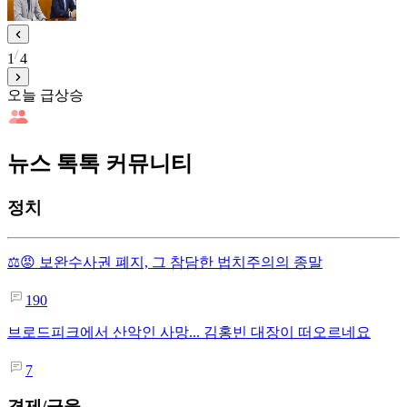
1
4
오늘 급상승
뉴스 톡톡 커뮤니티
정치
⚖️😡 보완수사권 폐지, 그 참담한 법치주의의 종말
190
브로드피크에서 산악인 사망... 김홍빈 대장이 떠오르네요
7
경제/금융