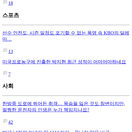
18
스포츠
선수 안전도, 시즌 일정도 포기할 수 없는 폭염 속 KBO의 딜레
마…
13
미국프로농구에 진출한 박지현 최근 성적이 어마어마하네요
7
사회
한밤중 도로에 뛰어든 취객… 목숨을 잃은 것도 참변이지만,
멀쩡한 운전자의 인생은 누가 책임지나요?
42