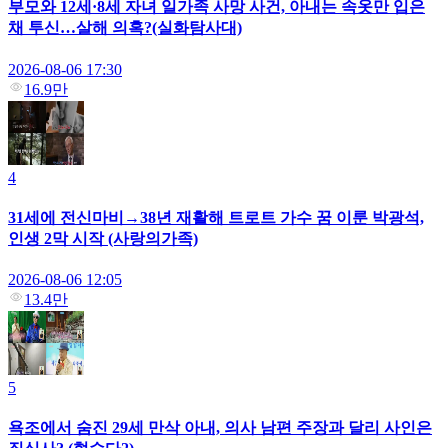
부모와 12세·8세 자녀 일가족 사망 사건, 아내는 속옷만 입은
채 투신…살해 의혹?(실화탐사대)
2026-08-06 17:30
16.9만
4
31세에 전신마비→38년 재활해 트로트 가수 꿈 이룬 박광석,
인생 2막 시작 (사랑의가족)
2026-08-06 12:05
13.4만
5
욕조에서 숨진 29세 만삭 아내, 의사 남편 주장과 달리 사인은