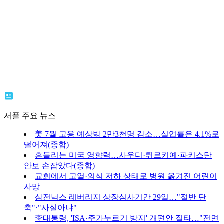
서플 주요 뉴스
美 7월 고용 예상밖 2만3천명 감소…실업률은 4.1%로
떨어져(종합)
흔들리는 미국 영향력…사우디·튀르키예·파키스탄
안보 손잡았다(종합)
교회에서 고열·의식 저하 상태로 병원 옮겨진 어린이
사망
삼전닉스 레버리지 상장심사기간 29일…"절반 단
축"·"사실아냐"
李대통령, 'ISA·주가누르기 방지' 개편안 질타…"전면