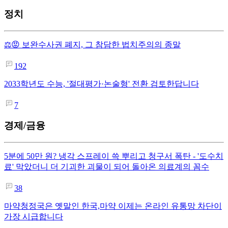
정치
⚖️😡 보완수사권 폐지, 그 참담한 법치주의의 종말
192
2033학년도 수능, '절대평가·논술형' 전환 검토한답니다
7
경제/금융
5분에 50만 원? 냉각 스프레이 쓱 뿌리고 청구서 폭탄 - '도수치
료' 막았더니 더 기괴한 괴물이 되어 돌아온 의료계의 꼼수
38
마약청정국은 옛말인 한국,마약 이제는 온라인 유통망 차단이
가장 시급합니다