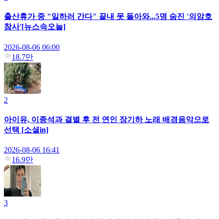
출산휴가 중 "일하러 간다" 끝내 못 돌아와...5명 숨진 '의암호
참사'[뉴스속오늘]
2026-08-06 06:00
18.7만
2
아이유, 이종석과 결별 후 전 연인 장기하 노래 배경음악으로
선택 [소셜in]
2026-08-06 16:41
16.9만
3