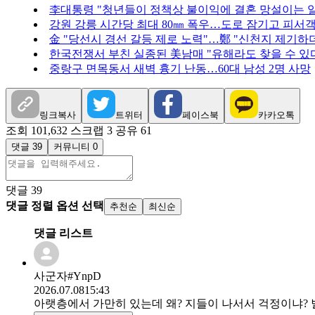
李대통령 "청년들이 정책상 불이익에 결혼 망설이는 일
강원 강릉 시간당 최대 80㎜ 폭우…도로 잠기고 피서
金 "당선시 경선 갈등 제로 노력"…鄭 "신천지 제기하
한국전쟁서 부친 실종된 美남매 "유해라도 찾을 수 있
중랑구 면목동서 새벽 흉기 난동…60대 남성 2명 사망
링크복사
트위터
페이스북
카카오톡
조회 101,632
스크랩 3
공유 61
댓글 39
커뮤니티 0
댓글
39
댓글 정렬 옵션 선택
추천순
최신순
댓글 리스트
사군자#YnpD
2026.07.08
15:43
아랫층에서 가만히 있는데 왜? 지들이 나서서 걱정이냐? 