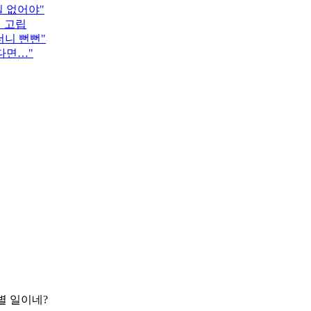
 없어야"
객 고립
더니 뻔뻔"
다면…"
별 일이네?