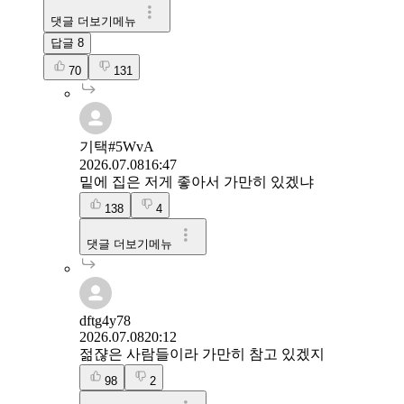
댓글 더보기메뉴
답글
8
70
131
기택#5WvA
2026.07.08
16:47
밑에 집은 저게 좋아서 가만히 있겠냐
138
4
댓글 더보기메뉴
dftg4y78
2026.07.08
20:12
젊쟎은 사람들이라 가만히 참고 있겠지
98
2