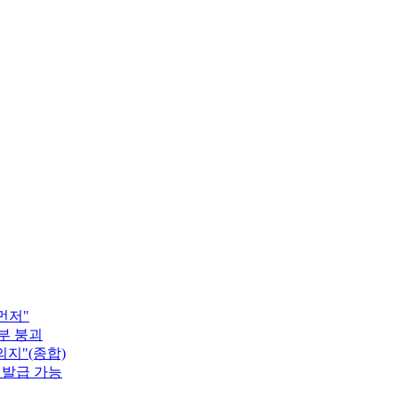
먼저"
부 붕괴
지"(종합)
 발급 가능