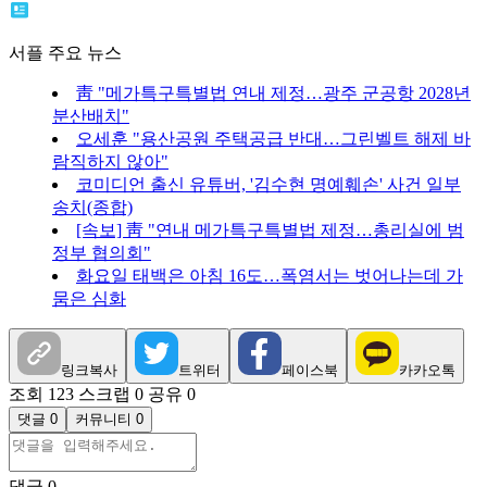
서플 주요 뉴스
靑 "메가특구특별법 연내 제정…광주 군공항 2028년
분산배치"
오세훈 "용산공원 주택공급 반대…그린벨트 해제 바
람직하지 않아"
코미디언 출신 유튜버, '김수현 명예훼손' 사건 일부
송치(종합)
[속보] 靑 "연내 메가특구특별법 제정…총리실에 범
정부 협의회"
화요일 태백은 아침 16도…폭염서는 벗어나는데 가
뭄은 심화
링크복사
트위터
페이스북
카카오톡
조회 123
스크랩 0
공유 0
댓글 0
커뮤니티 0
댓글
0