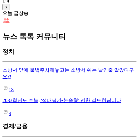
1
4
오늘 급상승
뉴스 톡톡 커뮤니티
정치
소방서 앞에 불법주차해놓고는 소방서 쉬는 날인줄 알았다구
요?!
18
2033학년도 수능, '절대평가·논술형' 전환 검토한답니다
9
경제/금융