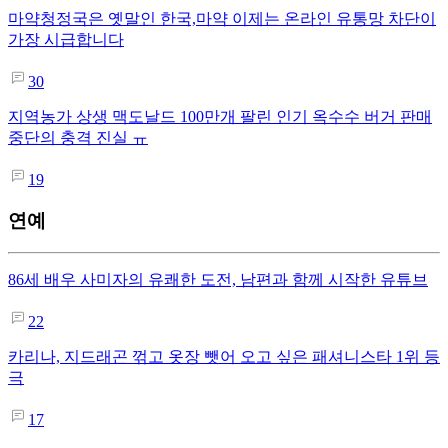
마약청정국은 옛말인 한국,마약 이제는 온라인 유통망 차단이
가장 시급합니다
30
지역농가 상생 맥도날드 100만개 팔린 인기 옥수수 버거 판매
중단의 충격 진실 ㅠ
19
연예
86세 배우 사미자의 유쾌한 도전, 남편과 함께 시작한 유튜브
22
카리나, 지드래곤 꺾고 옷장 뺏어 오고 싶은 패셔니스타 1위 등
극
17