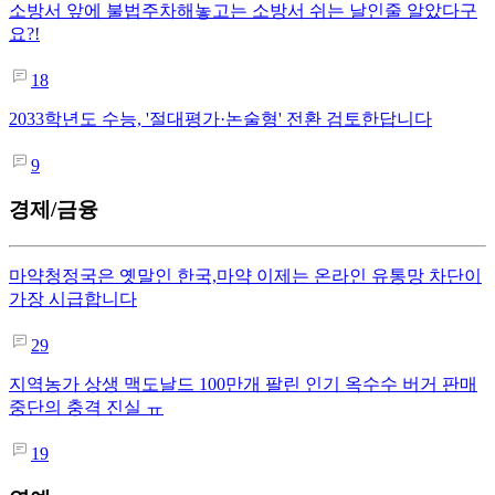
소방서 앞에 불법주차해놓고는 소방서 쉬는 날인줄 알았다구
요?!
18
2033학년도 수능, '절대평가·논술형' 전환 검토한답니다
9
경제/금융
마약청정국은 옛말인 한국,마약 이제는 온라인 유통망 차단이
가장 시급합니다
29
지역농가 상생 맥도날드 100만개 팔린 인기 옥수수 버거 판매
중단의 충격 진실 ㅠ
19