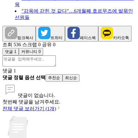
목
"감옥에 갇힌 것 같다"…6개월째 호르무즈에 발묶인
선원들
링크복사
트위터
페이스북
카카오톡
조회 536
스크랩 0
공유 0
댓글 1
커뮤니티 0
댓글
1
댓글 정렬 옵션 선택
추천순
최신순
댓글이 없습니다.
첫번째 댓글을 남겨주세요.
전체 댓글 보러가기 (
1
개)