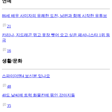
연예
86세 배우 사미자의 유쾌한 도전, 남편과 함께 시작한 유튜브
21
카리나, 지드래곤 꺾고 옷장 뺏어 오고 싶은 패셔니스타 1위 등
극
16
생활/문화
스파이더맨4 보신분 있나요
48
40도 날씨에 트럭 화물칸에 묶인 강아지들
35