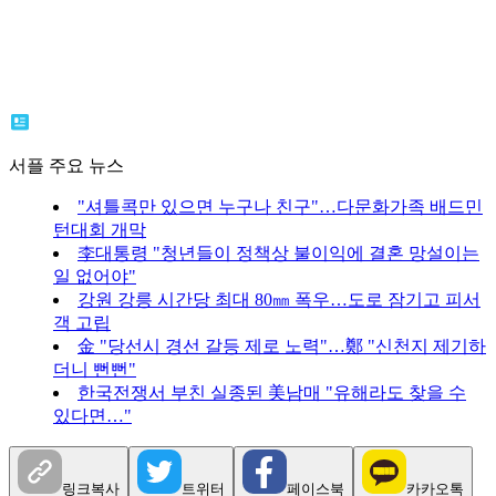
서플 주요 뉴스
"셔틀콕만 있으면 누구나 친구"…다문화가족 배드민
턴대회 개막
李대통령 "청년들이 정책상 불이익에 결혼 망설이는
일 없어야"
강원 강릉 시간당 최대 80㎜ 폭우…도로 잠기고 피서
객 고립
金 "당선시 경선 갈등 제로 노력"…鄭 "신천지 제기하
더니 뻔뻔"
한국전쟁서 부친 실종된 美남매 "유해라도 찾을 수
있다면…"
링크복사
트위터
페이스북
카카오톡