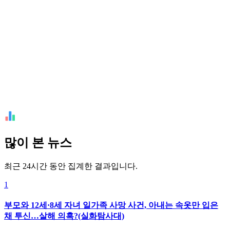
많이 본 뉴스
최근 24시간 동안 집계한 결과입니다.
1
부모와 12세·8세 자녀 일가족 사망 사건, 아내는 속옷만 입은
채 투신…살해 의혹?(실화탐사대)