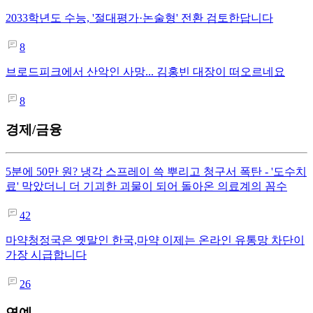
2033학년도 수능, '절대평가·논술형' 전환 검토한답니다
8
브로드피크에서 산악인 사망... 김홍빈 대장이 떠오르네요
8
경제/금융
5분에 50만 원? 냉각 스프레이 쓱 뿌리고 청구서 폭탄 - '도수치
료' 막았더니 더 기괴한 괴물이 되어 돌아온 의료계의 꼼수
42
마약청정국은 옛말인 한국,마약 이제는 온라인 유통망 차단이
가장 시급합니다
26
연예