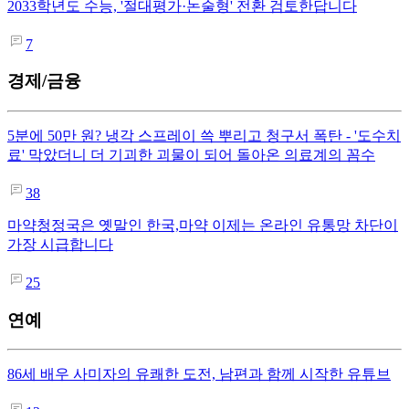
2033학년도 수능, '절대평가·논술형' 전환 검토한답니다
7
경제/금융
5분에 50만 원? 냉각 스프레이 쓱 뿌리고 청구서 폭탄 - '도수치
료' 막았더니 더 기괴한 괴물이 되어 돌아온 의료계의 꼼수
38
마약청정국은 옛말인 한국,마약 이제는 온라인 유통망 차단이
가장 시급합니다
25
연예
86세 배우 사미자의 유쾌한 도전, 남편과 함께 시작한 유튜브