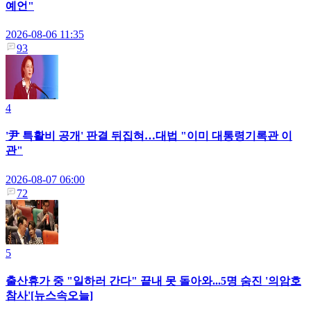
예언"
2026-08-06 11:35
93
4
'尹 특활비 공개' 판결 뒤집혀…대법 "이미 대통령기록관 이
관"
2026-08-07 06:00
72
5
출산휴가 중 "일하러 간다" 끝내 못 돌아와...5명 숨진 '의암호
참사'[뉴스속오늘]