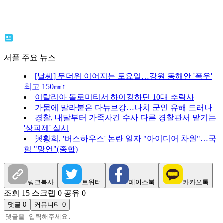
서플 주요 뉴스
[날씨] 무더위 이어지는 토요일…강원 동해안 '폭우'
최고 150㎜↑
이탈리아 돌로미티서 하이킹하던 10대 추락사
가뭄에 말라붙은 다뉴브강…나치 군인 유해 드러나
경찰, 내달부터 가족사건 수사 다른 경찰관서 맡기는
'상피제' 실시
與황희, '버스하우스' 논란 일자 "아이디어 차원"…국
힘 "망언"(종합)
링크복사
트위터
페이스북
카카오톡
조회 15
스크랩 0
공유 0
댓글 0
커뮤니티 0