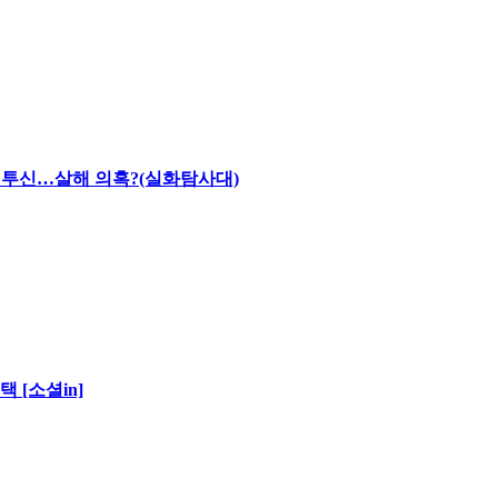
채 투신…살해 의혹?(실화탐사대)
 [소셜in]