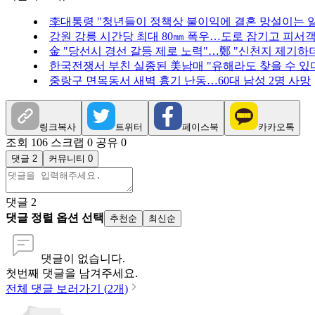
李대통령 "청년들이 정책상 불이익에 결혼 망설이는 일
강원 강릉 시간당 최대 80㎜ 폭우…도로 잠기고 피서
金 "당선시 경선 갈등 제로 노력"…鄭 "신천지 제기하
한국전쟁서 부친 실종된 美남매 "유해라도 찾을 수 있
중랑구 면목동서 새벽 흉기 난동…60대 남성 2명 사망
링크복사
트위터
페이스북
카카오톡
조회 106
스크랩 0
공유 0
댓글 2
커뮤니티 0
댓글
2
댓글 정렬 옵션 선택
추천순
최신순
댓글이 없습니다.
첫번째 댓글을 남겨주세요.
전체 댓글 보러가기 (
2
개)