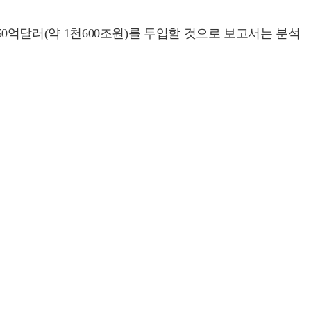
750억달러(약 1천600조원)를 투입할 것으로 보고서는 분석