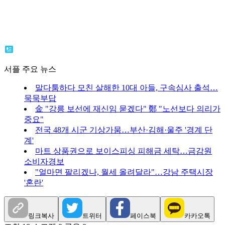
서플 주요 뉴스
말다툼하다 모친 살해한 10대 아들, 구속심사 출석…
묵묵부답
金 "강릉 보선에 재신임 묻겠다" 鄭 "노선보다 의리가
중요"
전국 48개 시군 기상가뭄…부산·김해·울주 '경계 단
계'
마트 상품권으로 보이스피싱 피해금 세탁…금감원
소비자경보
"얼마면 팔리겠나, 월세 올려달라"…강남 주택시장
'혼란'
링크복사
트위터
페이스북
카카오톡