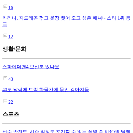
16
카리나, 지드래곤 꺾고 옷장 뺏어 오고 싶은 패셔니스타 1위 등
극
12
생활/문화
스파이더맨4 보신분 있나요
43
40도 날씨에 트럭 화물칸에 묶인 강아지들
22
스포츠
선수 안전도, 시즌 일정도 포기할 수 없는 폭염 속 KBO의 딜레