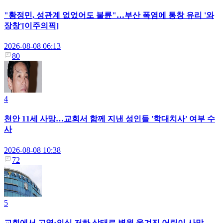
"황정민, 성관계 없었어도 불륜"…부산 폭염에 통창 유리 '와
장창'[이주의픽]
2026-08-08 06:13
80
4
천안 11세 사망…교회서 함께 지낸 성인들 '학대치사' 여부 수
사
2026-08-08 10:38
72
5
교회에서 고열·의식 저하 상태로 병원 옮겨진 어린이 사망