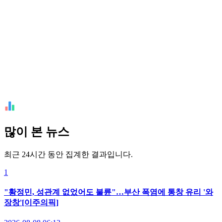
많이 본 뉴스
최근 24시간 동안 집계한 결과입니다.
1
"황정민, 성관계 없었어도 불륜"…부산 폭염에 통창 유리 '와
장창'[이주의픽]