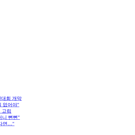
턴대회 개막
 없어야"
객 고립
더니 뻔뻔"
다면…"