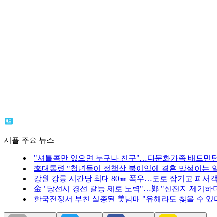
서플 주요 뉴스
"셔틀콕만 있으면 누구나 친구"…다문화가족 배드민
李대통령 "청년들이 정책상 불이익에 결혼 망설이는 일
강원 강릉 시간당 최대 80㎜ 폭우…도로 잠기고 피서
金 "당선시 경선 갈등 제로 노력"…鄭 "신천지 제기하
한국전쟁서 부친 실종된 美남매 "유해라도 찾을 수 있