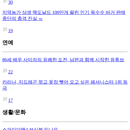
30
지역농가 상생 맥도날드 100만개 팔린 인기 옥수수 버거 판매
중단의 충격 진실 ㅠ
19
연예
86세 배우 사미자의 유쾌한 도전, 남편과 함께 시작한 유튜브
22
카리나, 지드래곤 꺾고 옷장 뺏어 오고 싶은 패셔니스타 1위 등
극
17
생활/문화
스파이더맨4 보신분 있나요