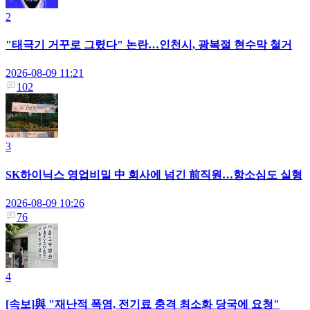
2
"태극기 거꾸로 그렸다" 논란…인천시, 광복절 현수막 철거
2026-08-09 11:21
102
3
SK하이닉스 영업비밀 中 회사에 넘긴 前직원…항소심도 실형
2026-08-09 10:26
76
4
[속보]與 "재난적 폭염, 전기료 충격 최소화 당국에 요청"