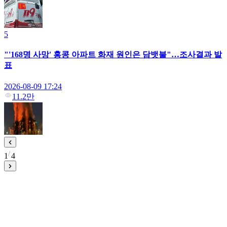
5
"'168명 사망' 홍콩 아파트 화재 원인은 담뱃불"…조사결과 발
표
2026-08-09 17:24
11.2만
1
4