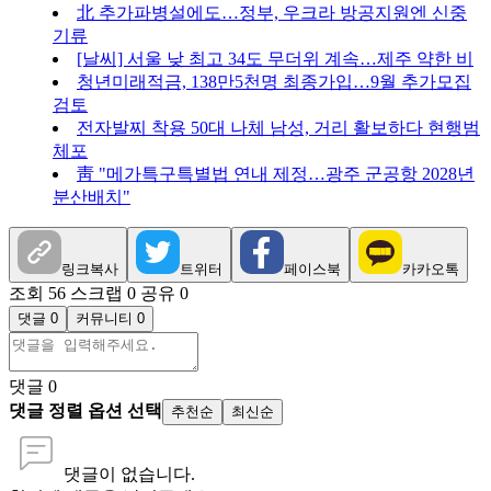
北 추가파병설에도…정부, 우크라 방공지원엔 신중
기류
[날씨] 서울 낮 최고 34도 무더위 계속…제주 약한 비
청년미래적금, 138만5천명 최종가입…9월 추가모집
검토
전자발찌 착용 50대 나체 남성, 거리 활보하다 현행범
체포
靑 "메가특구특별법 연내 제정…광주 군공항 2028년
분산배치"
링크복사
트위터
페이스북
카카오톡
조회 56
스크랩 0
공유 0
댓글 0
커뮤니티 0
댓글
0
댓글 정렬 옵션 선택
추천순
최신순
댓글이 없습니다.