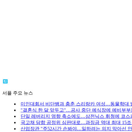
서플 주요 뉴스
미인대회서 비단뱀과 춤춘 스리랑카 여성…동물학대 
"결혼식 한 달 앞두고"…공사 중단 예식장에 예비부부들
단일 레버리지 영향 축소에도…삼전닉스 휘청에 코스
국고채 담합 공정위 심판대로…과징금 역대 최대 15조
산업장관 "주52시간 손봐야…일하려는 의지 막아선 안