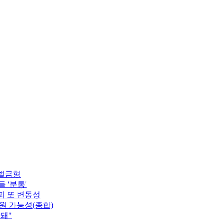
벌금형
 '분통'
피 또 변동성
원 가능성(종합)
돼"