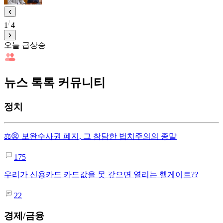
1
4
오늘 급상승
뉴스 톡톡 커뮤니티
정치
⚖️😡 보완수사권 폐지, 그 참담한 법치주의의 종말
175
우리가 신용카드 카드값을 못 갚으면 열리는 헬게이트??
22
경제/금융