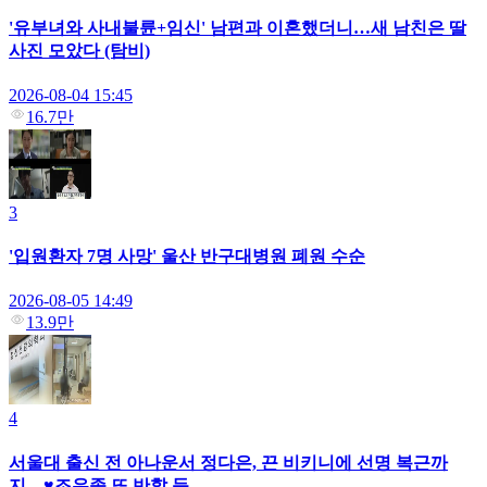
'유부녀와 사내불륜+임신' 남편과 이혼했더니…새 남친은 딸
사진 모았다 (탐비)
2026-08-04 15:45
16.7만
3
'입원환자 7명 사망' 울산 반구대병원 폐원 수순
2026-08-05 14:49
13.9만
4
서울대 출신 전 아나운서 정다은, 끈 비키니에 선명 복근까
지…♥조우종 또 반할 듯