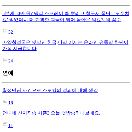
5분에 50만 원? 냉각 스프레이 쓱 뿌리고 청구서 폭탄 - '도수치
료' 막았더니 더 기괴한 괴물이 되어 돌아온 의료계의 꼼수
32
마약청정국은 옛말인 한국,마약 이제는 온라인 유통망 차단이
가장 시급합니다
24
연예
황정민님 사건으로 스토킹의 정의에 대해 생각
16
언니네 산지직송 시즌3 오늘 첫방송하나보네요.
11