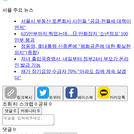
서플 주요 뉴스
서울시 부동산 토론회서 시민들 "공급·전월세 대책이
먼저"
635만부까지 찍었는데…日 만화잡지 '소년점프' 100
만부 붕괴
정동영, 李대통령 신중론에 "평화공존에 대한 확실한
의지"(종합)
자녀 출입국증명서, 내일부터 정부24서 부모가 온라
인 발급 가능
재가 장기요양 수급자 70% "아파도 집에 계속 살겠
다"
링크복사
트위터
페이스북
카카오톡
조회 81
스크랩 0
공유 0
댓글 0
커뮤니티 0
댓글
0