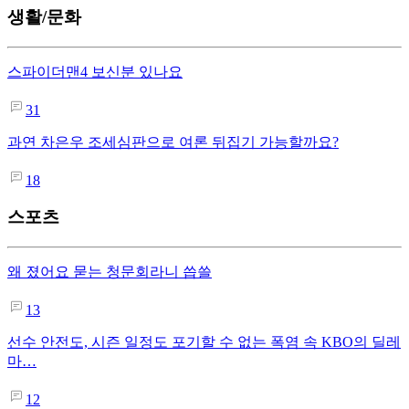
생활/문화
스파이더맨4 보신분 있나요
31
과연 차은우 조세심판으로 여론 뒤집기 가능할까요?
18
스포츠
왜 졌어요 묻는 청문회라니 씁쓸
13
선수 안전도, 시즌 일정도 포기할 수 없는 폭염 속 KBO의 딜레
마…
12