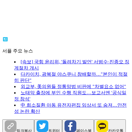
서플 주요 뉴스
[속보] 국힘 윤리위, '돌려차기 발언' 서범수·진종오 징
계절차 개시
다카이치, 광복절 야스쿠니 참배할까…"본인이 적절
히 판단"
외교부, 美의원들 정통망법 비판에 "차별요소 없어"
노태악 출장에 부인 수행 직원도…보고서엔 '공식일
정 참석'
中 희소질환 아동 유전자편집 임상서 또 숨져…안전
성 논란 확산
링크복사
트위터
페이스북
카카오톡