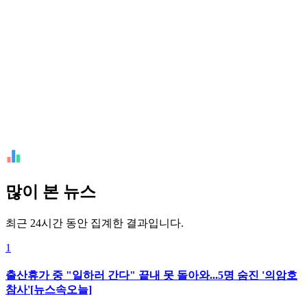
많이 본 뉴스
최근 24시간 동안 집계한 결과입니다.
1
출산휴가 중 "일하러 간다" 끝내 못 돌아와...5명 숨진 '의암호
참사'[뉴스속오늘]