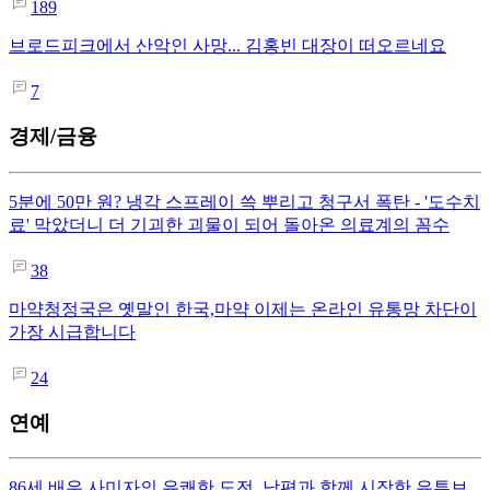
189
브로드피크에서 산악인 사망... 김홍빈 대장이 떠오르네요
7
경제/금융
5분에 50만 원? 냉각 스프레이 쓱 뿌리고 청구서 폭탄 - '도수치
료' 막았더니 더 기괴한 괴물이 되어 돌아온 의료계의 꼼수
38
마약청정국은 옛말인 한국,마약 이제는 온라인 유통망 차단이
가장 시급합니다
24
연예
86세 배우 사미자의 유쾌한 도전, 남편과 함께 시작한 유튜브