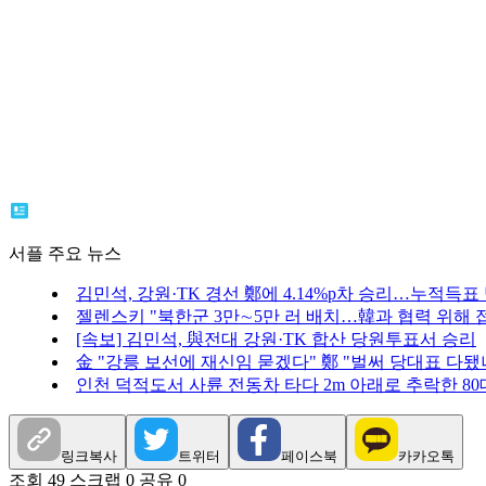
서플 주요 뉴스
김민석, 강원·TK 경선 鄭에 4.14%p차 승리…누적득표
젤렌스키 "북한군 3만∼5만 러 배치…韓과 협력 위해 
[속보] 김민석, 與전대 강원·TK 합산 당원투표서 승리
金 "강릉 보선에 재신임 묻겠다" 鄭 "벌써 당대표 다됐
인천 덕적도서 사륜 전동차 타다 2m 아래로 추락한 80
링크복사
트위터
페이스북
카카오톡
조회 49
스크랩 0
공유 0