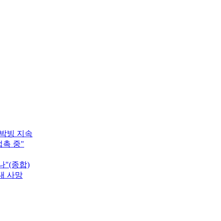
 박빙 지속
접촉 중"
나"(종합)
대 사망