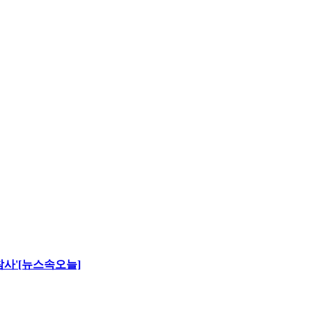
 참사'[뉴스속오늘]