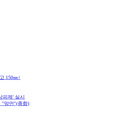
 150㎜↑
상피제' 실시
"망언"(종합)