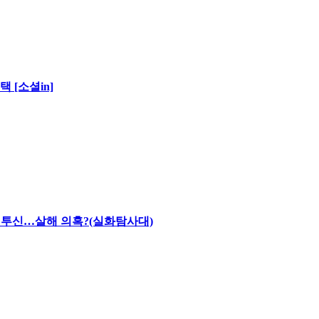
 [소셜in]
채 투신…살해 의혹?(실화탐사대)