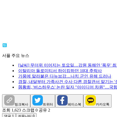
서플 주요 뉴스
[날씨] 무더위 이어지는 토요일…강원 동해안 '폭우' 최고
이탈리아 돌로미티서 하이킹하던 10대 추락사
가뭄에 말라붙은 다뉴브강…나치 군인 유해 드러나
경찰, 내달부터 가족사건 수사 다른 경찰관서 맡기는 '
與황희, '버스하우스' 논란 일자 "아이디어 차원"…국힘 
링크복사
트위터
페이스북
카카오톡
조회 1,623
스크랩 0
공유 2
댓글 1
커뮤니티 0