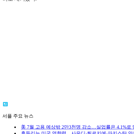
서플 주요 뉴스
美 7월 고용 예상밖 2만3천명 감소…실업률은 4.1%로
흔들리는 미국 영향력…사우디·튀르키예·파키스탄 안