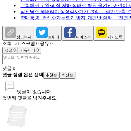
교회에서 고열·의식 저하 상태로 병원 옮겨진 어린이 
삼전닉스 레버리지 상장심사기간 29일…"절반 단축"·
李대통령, 'ISA·주가누르기 방지' 개편안 질타…"전면
링크복사
트위터
페이스북
카카오톡
조회 121
스크랩 0
공유 0
댓글 0
커뮤니티 0
댓글
0
댓글 정렬 옵션 선택
추천순
최신순
댓글이 없습니다.
첫번째 댓글을 남겨주세요.