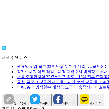
서플 주요 뉴스
월요일 체감 최고 33도 안팎 무더위 계속…동해안에는
직접수사권 잃은 검찰…대검 과학수사·범죄정보 부서
서울 준공업지역 2만7천가구 속도…13일 전후 주택공
국힘, 금주 조강특위 재가동…내년 보선 강릉 등 30여
이란, 美에 병력철수·배상금 요구…"충족시까지 호르무
링크복사
트위터
페이스북
카카오톡
조회 112
스크랩 0
공유 0