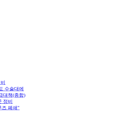
 비
도 수술대에
급대책(종합)
곳 정비
즈 폐쇄"