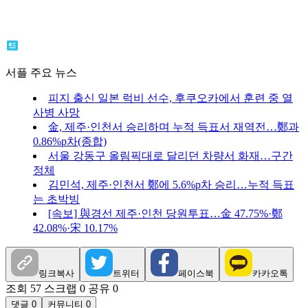
서플 주요 뉴스
피지 출신 일본 럭비 선수, 후쿠오카에서 훈련 중 열
사병 사망
金, 제주·인천서 승리하며 누적 득표서 재역전…鄭과
0.86%p차(종합)
서울 강동구 올림픽대로 달리던 차량서 화재…구간
정체
김민석, 제주·인천서 鄭에 5.6%p차 승리…누적 득표
는 초박빙
[속보] 與경선 제주·인천 당원투표…金 47.75%·鄭
42.08%·宋 10.17%
링크복사
트위터
페이스북
카카오톡
조회 57
스크랩 0
공유 0
댓글 0
커뮤니티 0