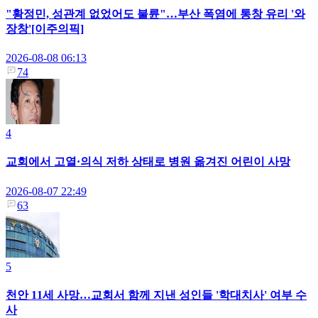
"황정민, 성관계 없었어도 불륜"…부산 폭염에 통창 유리 '와
장창'[이주의픽]
2026-08-08 06:13
74
4
교회에서 고열·의식 저하 상태로 병원 옮겨진 어린이 사망
2026-08-07 22:49
63
5
천안 11세 사망…교회서 함께 지낸 성인들 '학대치사' 여부 수
사