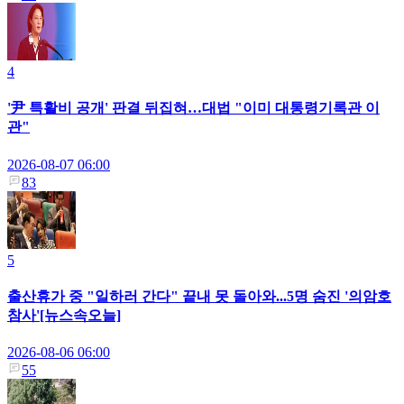
4
'尹 특활비 공개' 판결 뒤집혀…대법 "이미 대통령기록관 이
관"
2026-08-07 06:00
83
5
출산휴가 중 "일하러 간다" 끝내 못 돌아와...5명 숨진 '의암호
참사'[뉴스속오늘]
2026-08-06 06:00
55