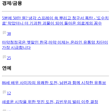
경제/금융
5분에 50만 원? 냉각 스프레이 쓱 뿌리고 청구서 폭탄 - '도수치
료' 막았더니 더 기괴한 괴물이 되어 돌아온 의료계의 꼼수
38
마약청정국은 옛말인 한국,마약 이제는 온라인 유통망 차단이
가장 시급합니다
25
연예
86세 배우 사미자의 유쾌한 도전, 남편과 함께 시작한 유튜브
12
새로운 시작을 위한 멋진 도전, 김빈우의 발리 이주 결정