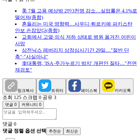
美 7월 고용 예상밖 2만3천명 감소…실업률은 4.1%로
떨어져(종합)
흔들리는 미국 영향력…사우디·튀르키예·파키스탄
안보 손잡았다(종합)
교회에서 고열·의식 저하 상태로 병원 옮겨진 어린이
사망
삼전닉스 레버리지 상장심사기간 29일…"절반 단
축"·"사실아냐"
李대통령, 'ISA·주가누르기 방지' 개편안 질타…"전면
재검토"
링크복사
트위터
페이스북
카카오톡
조회 125
스크랩 0
공유 3
댓글 0
커뮤니티 0
댓글
0
댓글 정렬 옵션 선택
추천순
최신순