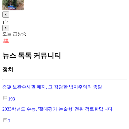
1
4
오늘 급상승
뉴스 톡톡 커뮤니티
정치
⚖️😡 보완수사권 폐지, 그 참담한 법치주의의 종말
193
2033학년도 수능, '절대평가·논술형' 전환 검토한답니다
7