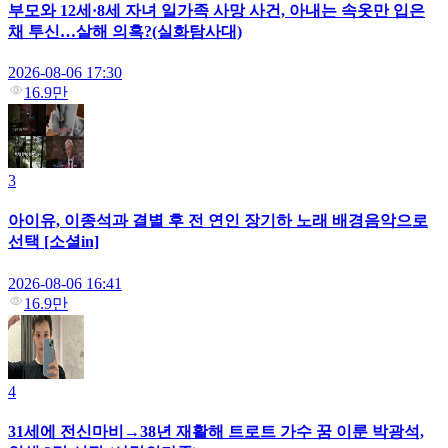
부모와 12세·8세 자녀 일가족 사망 사건, 아내는 속옷만 입은
채 투신…살해 의혹?(실화탐사대)
2026-08-06 17:30
16.9만
3
아이유, 이종석과 결별 후 전 연인 장기하 노래 배경음악으로
선택 [소셜in]
2026-08-06 16:41
16.9만
4
31세에 전신마비→38년 재활해 트로트 가수 꿈 이룬 박광석,