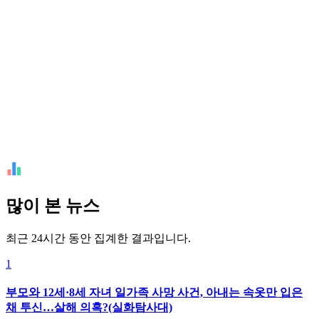
많이 본 뉴스
최근 24시간 동안 집계한 결과입니다.
1
부모와 12세·8세 자녀 일가족 사망 사건, 아내는 속옷만 입은
채 투신…살해 의혹?(실화탐사대)