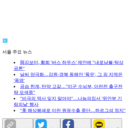
서플 주요 뉴스
與김보미, 황희 '버스 하우스' 제안에 "내로남불·탁상
공론"
날씨 양극화…강원·경북 동해안 '폭우', 그 외 지역은
'폭염'
공습 한계, 탄약 고갈…"미군 수뇌부, 이란전 출구전
략 모색중"
"비극의 역사 잊지 말아야"…나눔의집서 '위안부 기
림의날' 행사
"美 해상봉쇄로 이란 원유수출 중단…하르그섬 정지"