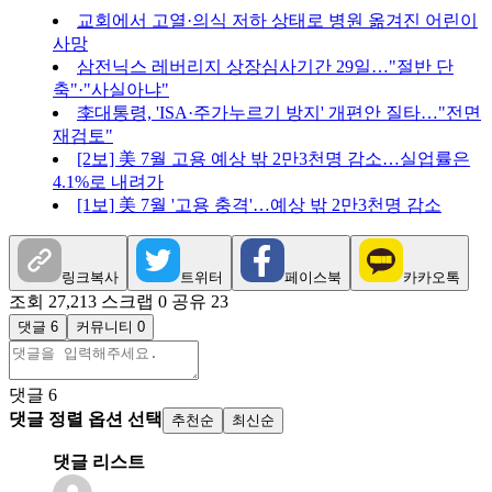
교회에서 고열·의식 저하 상태로 병원 옮겨진 어린이
사망
삼전닉스 레버리지 상장심사기간 29일…"절반 단
축"·"사실아냐"
李대통령, 'ISA·주가누르기 방지' 개편안 질타…"전면
재검토"
[2보] 美 7월 고용 예상 밖 2만3천명 감소…실업률은
4.1%로 내려가
[1보] 美 7월 '고용 충격'…예상 밖 2만3천명 감소
링크복사
트위터
페이스북
카카오톡
조회 27,213
스크랩 0
공유 23
댓글 6
커뮤니티 0
댓글
6
댓글 정렬 옵션 선택
추천순
최신순
댓글 리스트