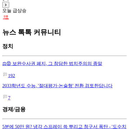
오늘 급상승
뉴스 톡톡 커뮤니티
정치
⚖️😡 보완수사권 폐지, 그 참담한 법치주의의 종말
192
2033학년도 수능, '절대평가·논술형' 전환 검토한답니다
7
경제/금융
5분에 50만 원? 냉각 스프레이 쓱 뿌리고 청구서 폭탄 - '도수치