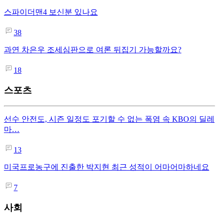
스파이더맨4 보신분 있나요
38
과연 차은우 조세심판으로 여론 뒤집기 가능할까요?
18
스포츠
선수 안전도, 시즌 일정도 포기할 수 없는 폭염 속 KBO의 딜레
마…
13
미국프로농구에 진출한 박지현 최근 성적이 어마어마하네요
7
사회