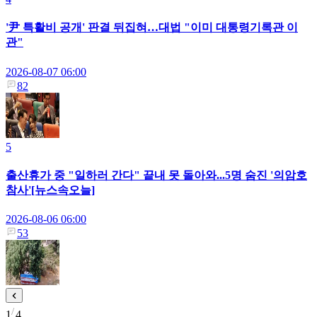
'尹 특활비 공개' 판결 뒤집혀…대법 "이미 대통령기록관 이
관"
2026-08-07 06:00
82
5
출산휴가 중 "일하러 간다" 끝내 못 돌아와...5명 숨진 '의암호
참사'[뉴스속오늘]
2026-08-06 06:00
53
1
4