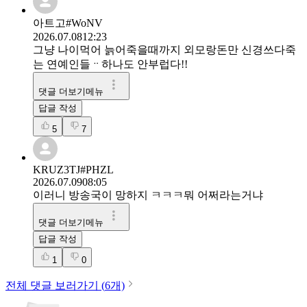
아트고#WoNV
2026.07.08
12:23
그냥 나이먹어 늙어죽을때까지 외모랑돈만 신경쓰다죽
는 연예인들ᆢ하나도 안부럽다!!
댓글 더보기메뉴
답글 작성
5
7
KRUZ3TJ#PHZL
2026.07.09
08:05
이러니 방송국이 망하지 ㅋㅋㅋ뭐 어쩌라는거냐
댓글 더보기메뉴
답글 작성
1
0
전체 댓글 보러가기 (
6
개)