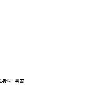
도왔다" 뒤끝