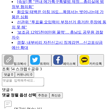
[속보] 靑 "연내 메가특구특별법 제정…총리실에 범
정부 협의회"
화요일 태백은 아침 16도…폭염서는 벗어나는데 가
뭄은 심화
선관위 "투표율 오입력이 부정선거 증거란 주장에 동
의 못 해"
'보조금 12억5천여만원 꿀꺽'… 충남도 공무원 경찰
자수
경찰, 내부비리 자진신고시 징계감면…신고포상금
예산 확대
링크복사
트위터
페이스북
카카오톡
조회 54
스크랩 0
공유 3
댓글 0
커뮤니티 0
댓글
0
댓글 정렬 옵션 선택
추천순
최신순