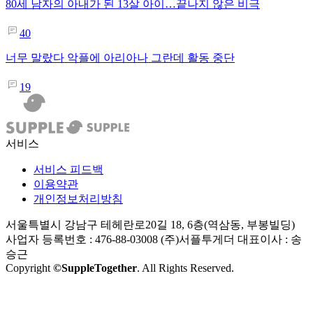
80세 남자의 아내가 된 13살 아이…끝나지 않은 비극
40
너무 말랐다 악플에 아리아나 그란데 활동 중단
19
서비스
서비스 피드백
이용약관
개인정보처리방침
서울특별시 강남구 테헤란로20길 18, 6층(역삼동, 부봉빌딩)
사업자 등록번호 : 476-88-03008
(주)서플투게더 대표이사 : 송
승근
Copyright
©SuppleTogether
. All Rights Reserved.