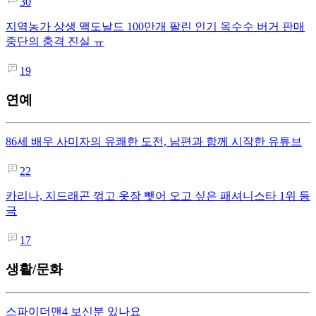
30
지역농가 상생 맥도날드 100만개 팔린 인기 옥수수 버거 판매
중단의 충격 진실 ㅠ
19
연예
86세 배우 사미자의 유쾌한 도전, 남편과 함께 시작한 유튜브
22
카리나, 지드래곤 꺾고 옷장 뺏어 오고 싶은 패셔니스타 1위 등
극
17
생활/문화
스파이더맨4 보신분 있나요