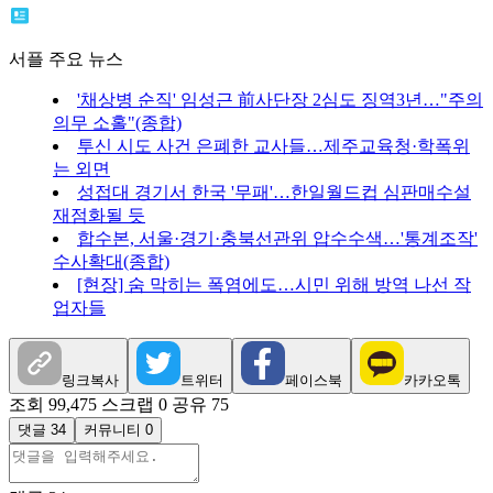
서플 주요 뉴스
'채상병 순직' 임성근 前사단장 2심도 징역3년…"주의
의무 소홀"(종합)
투신 시도 사건 은폐한 교사들…제주교육청·학폭위
는 외면
성접대 경기서 한국 '무패'…한일월드컵 심판매수설
재점화될 듯
합수본, 서울·경기·충북선관위 압수수색…'통계조작'
수사확대(종합)
[현장] 숨 막히는 폭염에도…시민 위해 방역 나선 작
업자들
링크복사
트위터
페이스북
카카오톡
조회 99,475
스크랩 0
공유 75
댓글 34
커뮤니티 0