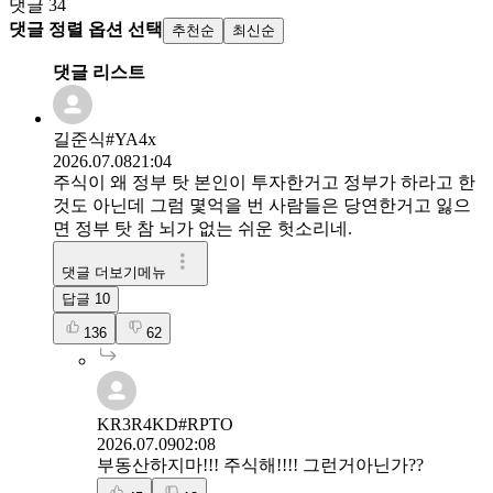
댓글
34
댓글 정렬 옵션 선택
추천순
최신순
댓글 리스트
길준식#YA4x
2026.07.08
21:04
주식이 왜 정부 탓 본인이 투자한거고 정부가 하라고 한
것도 아닌데 그럼 몇억을 번 사람들은 당연한거고 잃으
면 정부 탓 참 뇌가 없는 쉬운 헛소리네.
댓글 더보기메뉴
답글
10
136
62
KR3R4KD#RPTO
2026.07.09
02:08
부동산하지마!!! 주식해!!!! 그런거아닌가??