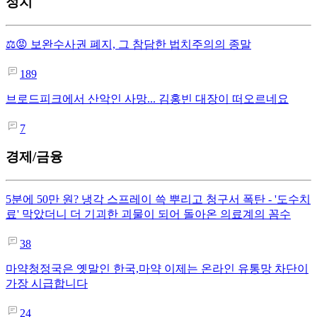
정치
⚖️😡 보완수사권 폐지, 그 참담한 법치주의의 종말
189
브로드피크에서 산악인 사망... 김홍빈 대장이 떠오르네요
7
경제/금융
5분에 50만 원? 냉각 스프레이 쓱 뿌리고 청구서 폭탄 - '도수치
료' 막았더니 더 기괴한 괴물이 되어 돌아온 의료계의 꼼수
38
마약청정국은 옛말인 한국,마약 이제는 온라인 유통망 차단이
가장 시급합니다
24