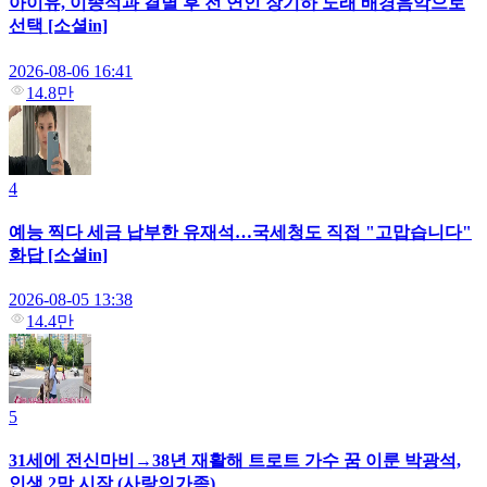
아이유, 이종석과 결별 후 전 연인 장기하 노래 배경음악으로
선택 [소셜in]
2026-08-06 16:41
14.8만
4
예능 찍다 세금 납부한 유재석…국세청도 직접 "고맙습니다"
화답 [소셜in]
2026-08-05 13:38
14.4만
5
31세에 전신마비→38년 재활해 트로트 가수 꿈 이룬 박광석,
인생 2막 시작 (사랑의가족)