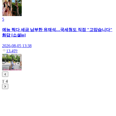
5
예능 찍다 세금 납부한 유재석…국세청도 직접 "고맙습니다"
화답 [소셜in]
2026-08-05 13:38
13.4만
1
4