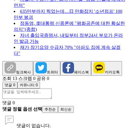
먼저"
635만부까지 찍었는데…日 만화잡지 '소년점프' 100
만부 붕괴
정동영, 李대통령 신중론에 "평화공존에 대한 확실한
의지"(종합)
자녀 출입국증명서, 내일부터 정부24서 부모가 온라
인 발급 가능
재가 장기요양 수급자 70% "아파도 집에 계속 살겠
다"
링크복사
트위터
페이스북
카카오톡
조회 13
스크랩 0
공유 0
댓글 0
커뮤니티 0
댓글
0
댓글 정렬 옵션 선택
추천순
최신순
댓글이 없습니다.