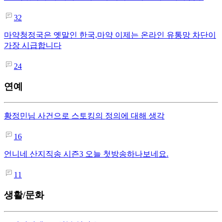
32
마약청정국은 옛말인 한국,마약 이제는 온라인 유통망 차단이
가장 시급합니다
24
연예
황정민님 사건으로 스토킹의 정의에 대해 생각
16
언니네 산지직송 시즌3 오늘 첫방송하나보네요.
11
생활/문화