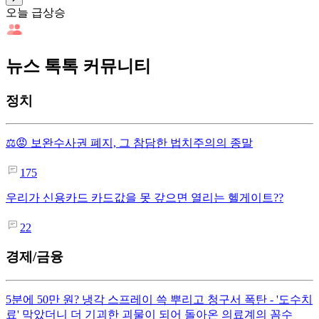
오늘 급상승
뉴스 톡톡 커뮤니티
정치
⚖️😡 보완수사권 폐지, 그 참담한 법치주의의 종말
175
우리가 신용카드 카드값을 못 갚으면 열리는 헬게이트??
22
경제/금융
5분에 50만 원? 냉각 스프레이 쓱 뿌리고 청구서 폭탄 - '도수치
료' 막았더니 더 기괴한 괴물이 되어 돌아온 의료계의 꼼수