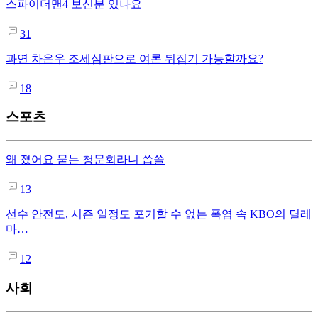
스파이더맨4 보신분 있나요
31
과연 차은우 조세심판으로 여론 뒤집기 가능할까요?
18
스포츠
왜 졌어요 묻는 청문회라니 씁쓸
13
선수 안전도, 시즌 일정도 포기할 수 없는 폭염 속 KBO의 딜레
마…
12
사회